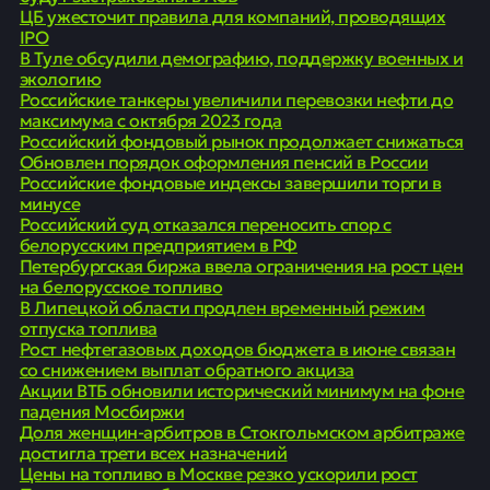
ЦБ ужесточит правила для компаний, проводящих
IPO
В Туле обсудили демографию, поддержку военных и
экологию
Российские танкеры увеличили перевозки нефти до
максимума с октября 2023 года
Российский фондовый рынок продолжает снижаться
Обновлен порядок оформления пенсий в России
Российские фондовые индексы завершили торги в
минусе
Российский суд отказался переносить спор с
белорусским предприятием в РФ
Петербургская биржа ввела ограничения на рост цен
на белорусское топливо
В Липецкой области продлен временный режим
отпуска топлива
Рост нефтегазовых доходов бюджета в июне связан
со снижением выплат обратного акциза
Акции ВТБ обновили исторический минимум на фоне
падения Мосбиржи
Доля женщин-арбитров в Стокгольмском арбитраже
достигла трети всех назначений
Цены на топливо в Москве резко ускорили рост