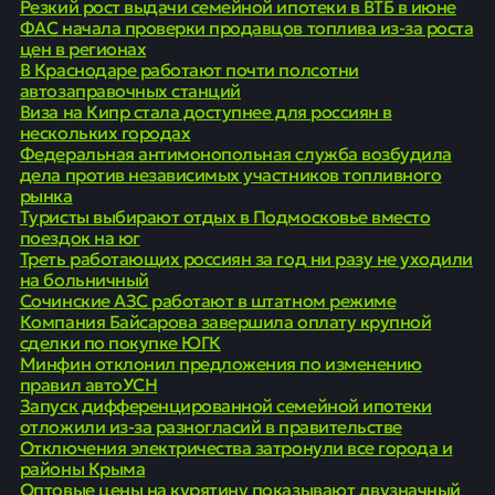
Резкий рост выдачи семейной ипотеки в ВТБ в июне
ФАС начала проверки продавцов топлива из-за роста
цен в регионах
В Краснодаре работают почти полсотни
автозаправочных станций
Виза на Кипр стала доступнее для россиян в
нескольких городах
Федеральная антимонопольная служба возбудила
дела против независимых участников топливного
рынка
Туристы выбирают отдых в Подмосковье вместо
поездок на юг
Треть работающих россиян за год ни разу не уходили
на больничный
Сочинские АЗС работают в штатном режиме
Компания Байсарова завершила оплату крупной
сделки по покупке ЮГК
Минфин отклонил предложения по изменению
правил автоУСН
Запуск дифференцированной семейной ипотеки
отложили из-за разногласий в правительстве
Отключения электричества затронули все города и
районы Крыма
Оптовые цены на курятину показывают двузначный