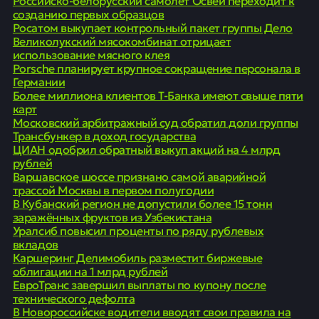
Российско-белорусский самолет Освей переходит к
созданию первых образцов
Росатом выкупает контрольный пакет группы Дело
Великолукский мясокомбинат отрицает
использование мясного клея
Porsche планирует крупное сокращение персонала в
Германии
Более миллиона клиентов Т-Банка имеют свыше пяти
карт
Московский арбитражный суд обратил доли группы
Трансбункер в доход государства
ЦИАН одобрил обратный выкуп акций на 4 млрд
рублей
Варшавское шоссе признано самой аварийной
трассой Москвы в первом полугодии
В Кубанский регион не допустили более 15 тонн
заражённых фруктов из Узбекистана
Уралсиб повысил проценты по ряду рублевых
вкладов
Каршеринг Делимобиль разместит биржевые
облигации на 1 млрд рублей
ЕвроТранс завершил выплаты по купону после
технического дефолта
В Новороссийске водители вводят свои правила на