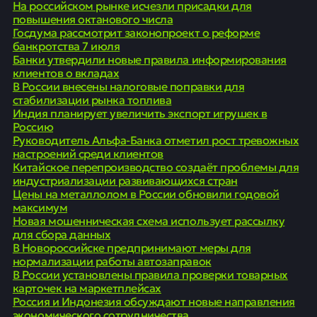
На российском рынке исчезли присадки для
повышения октанового числа
Госдума рассмотрит законопроект о реформе
банкротства 7 июля
Банки утвердили новые правила информирования
клиентов о вкладах
В России внесены налоговые поправки для
стабилизации рынка топлива
Индия планирует увеличить экспорт игрушек в
Россию
Руководитель Альфа-Банка отметил рост тревожных
настроений среди клиентов
Китайское перепроизводство создаёт проблемы для
индустриализации развивающихся стран
Цены на металлолом в России обновили годовой
максимум
Новая мошенническая схема использует рассылку
для сбора данных
В Новороссийске предпринимают меры для
нормализации работы автозаправок
В России установлены правила проверки товарных
карточек на маркетплейсах
Россия и Индонезия обсуждают новые направления
экономического сотрудничества