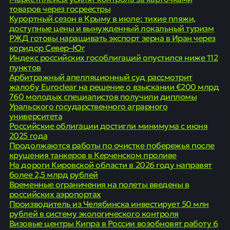
товаров через госреестры
Курортный сезон в Крыму в июле: тихие пляжи,
доступные цены и вынужденный локальный туризм
РЖД готовы наращивать экспорт зерна в Иран через
коридор Север–Юг
Индекс российских гособлигаций опустился ниже 112
пунктов
Арбитражный апелляционный суд рассмотрит
жалобу Euroclear на решение о взыскании €200 млрд
760 молодых специалистов получили дипломы
Уральского государственного аграрного
университета
Российские облигации достигли минимума с июня
2025 года
Продолжаются работы по очистке побережья после
крушения танкеров в Керченском проливе
На дороги Кировской области в 2026 году направят
более 2,5 млрд рублей
Временные ограничения на полеты введены в
российских аэропортах
Производитель из Челябинска инвестирует 50 млн
рублей в систему экологического контроля
Визовые центры Кипра в России возобновят работу 6