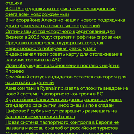
отдыха
В США предложили открывать инвестиционные
счета всем новорожденным
В микрорайоне Алексино нашли нового подрядчика
для строительства очистных сооружений
Оптимизация транспортного кредитования для
бизнеса в 2026 году: стратегии рефинансирования
Продажи новостроек в курортных городах
Черноморского побережья резко упали
Яндекс начал тестировать карту для отслеживания
наличия топлива на АЗС
Иран обсуждает возобновление поставок нефти в
Японию
Семейный статус кандидатов остается фактором для
части работодателей
Авиакомпания Ryanair призвала отложить внедрение
новой системы паспортного контроля в ЕС
Крупнейшие банки России договорились о единых
стандартах раскрытия информации по вкладам
Цифровой рубль могут разрешить размещать на
балансе коммерческих банков
Новая система паспортного контроля в Европе не
вызвала массовых жалоб от российских туристов
Маркетплейсы усилят контроль за карточками