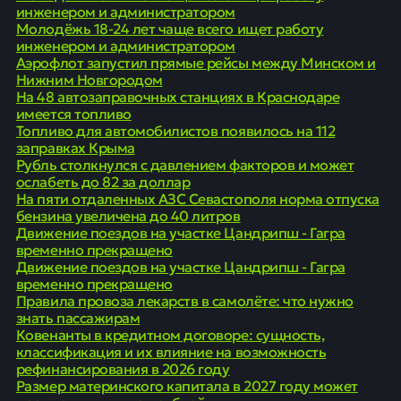
инженером и администратором
Молодёжь 18-24 лет чаще всего ищет работу
инженером и администратором
Аэрофлот запустил прямые рейсы между Минском и
Нижним Новгородом
На 48 автозаправочных станциях в Краснодаре
имеется топливо
Топливо для автомобилистов появилось на 112
заправках Крыма
Рубль столкнулся с давлением факторов и может
ослабеть до 82 за доллар
На пяти отдаленных АЗС Севастополя норма отпуска
бензина увеличена до 40 литров
Движение поездов на участке Цандрипш - Гагра
временно прекращено
Движение поездов на участке Цандрипш - Гагра
временно прекращено
Правила провоза лекарств в самолёте: что нужно
знать пассажирам
Ковенанты в кредитном договоре: сущность,
классификация и их влияние на возможность
рефинансирования в 2026 году
Размер материнского капитала в 2027 году может