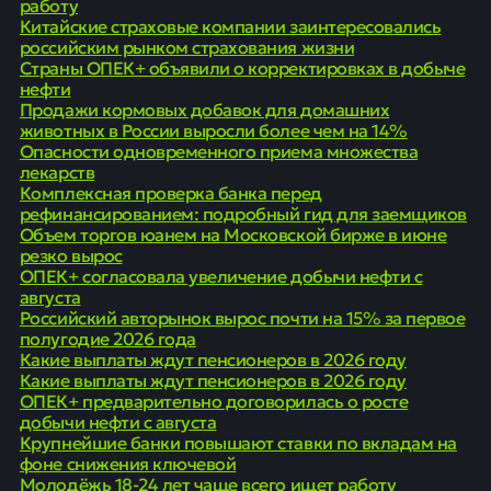
работу
Китайские страховые компании заинтересовались
российским рынком страхования жизни
Страны ОПЕК+ объявили о корректировках в добыче
нефти
Продажи кормовых добавок для домашних
животных в России выросли более чем на 14%
Опасности одновременного приема множества
лекарств
Комплексная проверка банка перед
рефинансированием: подробный гид для заемщиков
Объем торгов юанем на Московской бирже в июне
резко вырос
ОПЕК+ согласовала увеличение добычи нефти с
августа
Российский авторынок вырос почти на 15% за первое
полугодие 2026 года
Какие выплаты ждут пенсионеров в 2026 году
Какие выплаты ждут пенсионеров в 2026 году
ОПЕК+ предварительно договорилась о росте
добычи нефти с августа
Крупнейшие банки повышают ставки по вкладам на
фоне снижения ключевой
Молодёжь 18-24 лет чаще всего ищет работу