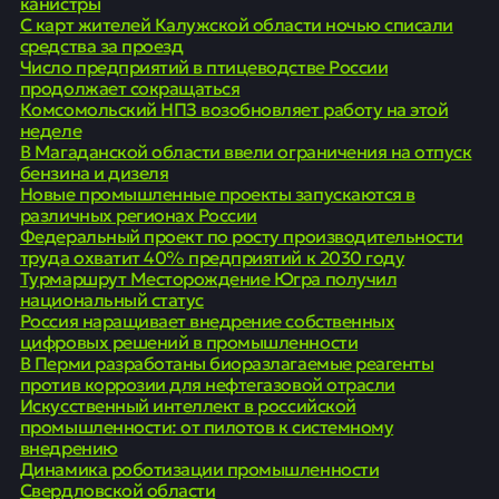
канистры
С карт жителей Калужской области ночью списали
средства за проезд
Число предприятий в птицеводстве России
продолжает сокращаться
Комсомольский НПЗ возобновляет работу на этой
неделе
В Магаданской области ввели ограничения на отпуск
бензина и дизеля
Новые промышленные проекты запускаются в
различных регионах России
Федеральный проект по росту производительности
труда охватит 40% предприятий к 2030 году
Турмаршрут Месторождение Югра получил
национальный статус
Россия наращивает внедрение собственных
цифровых решений в промышленности
В Перми разработаны биоразлагаемые реагенты
против коррозии для нефтегазовой отрасли
Искусственный интеллект в российской
промышленности: от пилотов к системному
внедрению
Динамика роботизации промышленности
Свердловской области