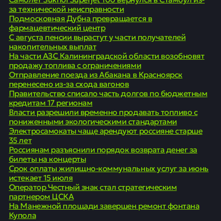
за технической неисправности
Подмосковная Дубна превращается в
фармацевтический центр
С августа пенсии вырастут у части получателей
накопительных выплат
На части АЗС Калининградской области возобновят
продажу топлива с ограничениями
Отправление поезда из Абакана в Красноярск
перенесено из-за схода вагонов
Правительство списало часть долгов по бюджетным
кредитам 17 регионам
Власти разрешили временно продавать топливо с
пониженными экологическими стандартами
Электросамокаты чаще арендуют россияне старше
35 лет
Россиянам разъяснили порядок возврата денег за
билеты на концерты
Срок оплаты жилищно-коммунальных услуг за июнь
истекает 15 июля
Оператор Честный знак стал стратегическим
партнером ЦСКА
На Манежной площади завершен ремонт фонтана
Купола