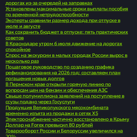
дорогах из-за очередей на заправках
Установлены максимальные сроки выплаты пособия
по временной нетрудоспособности
Эксперты сравнили размер дохода при отпуске в
июле и августе
Как сохранить бюджет в отпуске: пять практических
советов
В Краснодаре утром 6 июля движение на дорогах
спокойное
Спрос на экскурсии в малых городах России вырос в
несколько раз
Пошаговое руководство по созданию графика
рефинансирования на 2026 год: составляем план
погашения новых долгов
В Пермском крае открыли горячую линию по
вопросам цен на бензин и обеспечения АЗС
Свыше полумиллиона заявлений на поступление в
ссузы подано через Госуслуги
Продукция Великолукского мясокомбината
временно изъята из продажи в сетях X5
Электроснабжение частично восстановлено в Крыму
Доллар на Forex превысил 80 рублей
Товарооборот России и Белоруссии увеличился на
20%