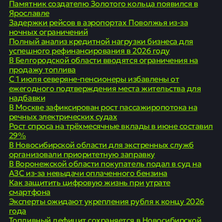
Памятник создателю Золотого кольца появился в
Ярославле
Задержки рейсов в аэропортах Поволжья из-за
ночных ограничений
Полный анализ кредитной нагрузки бизнеса для
успешного рефинансирования в 2026 году
В Белгородской области вводятся ограничения на
продажу топлива
С 1 июля северяне-пенсионеры избавлены от
ежегодного подтверждения места жительства для
надбавки
В Москве зафиксирован рост пассажиропотока на
речных электрических судах
Рост спроса на трёхмесячные вклады в июне составил
29%
В Новосибирской области для экстренных служб
организовали приоритетную заправку
В Воронежской области покупатель подал в суд на
АЗС из-за невыдачи оплаченного бензина
Как защитить цифровую жизнь при утрате
смартфона
Эксперты ожидают укрепления рубля к концу 2026
года
Топливный дефицит сохраняется в Новосибирской