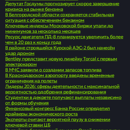
Депутат Госдумы прогнозирует скорое завершение
кризиса на рынке бензина
В Белгородской области сохраняется стабильная
ситуация с обеспечением бензином
Ключевые индексы Московской биржи упали до
минимумов за несколько месяцев
Ресурс двигателя ПД-8 планируется увеличить более
чем в 20 раз к концу года
В районе строящейся Курской АЭС-2 был нанесён
удар дроном
Bentley представит новую линейку Torcal с первым
электрокаром
В МЧС заявили о создании запасов топлива
В Краснодарском аэропорту введены временные
ограничения на полеты
Лидеры 2026: сферы деятельности с максимальной
вероятностью одобрения рефинансирования
Студентки в декрете получают выплаты независимо
от формы обучения
Финансовый конгресс Банка России определил
драйверы экономического роста
Эксперты считают вероятной паузу в снижении
ключевой ставки ЦБ