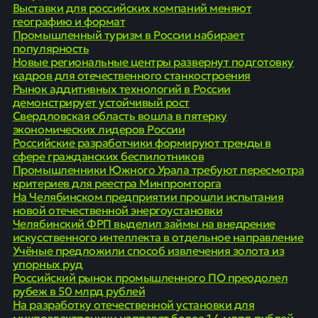
Выставки для российских компаний меняют
географию и формат
Промышленный туризм в России набирает
популярность
Новые региональные центры развернут подготовку
кадров для отечественного станкостроения
Рынок аддитивных технологий в России
демонстрирует устойчивый рост
Свердловская область вошла в пятерку
экономических лидеров России
Российские разработчики формируют тренды в
сфере гражданских беспилотников
Промышленники Южного Урала требуют пересмотра
критериев для реестра Минпромторга
На Челябинском предприятии прошли испытания
новой отечественной энергоустановки
Челябинский ФРП выделил займы на внедрение
искусственного интеллекта в отдельное направление
Учёные предложили способ извлечения золота из
упорных руд
Российский рынок промышленного ПО преодолел
рубеж в 50 млрд рублей
На разработку отечественной установки для
микроэлектроники направят более 1,4 млрд рублей