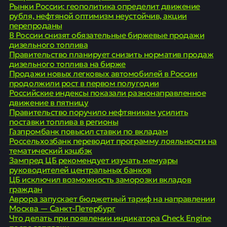
Рынки России: геополитика определит движение
рубля, нефтяной оптимизм неустойчив, акции
перепроданы
В России снизят обязательные биржевые продажи
дизельного топлива
Правительство планирует снизить норматив продаж
дизельного топлива на бирже
Продажи новых легковых автомобилей в России
продолжили рост в первом полугодии
Российские индексы показали разнонаправленное
движение в пятницу
Правительство поручило нефтяникам усилить
поставки топлива в регионы
Газпромбанк повысил ставки по вкладам
Россельхозбанк переводит программу лояльности на
тематический кэшбэк
Зампред ЦБ рекомендует изучать мемуары
руководителей центральных банков
ЦБ исключил возможность заморозки вкладов
граждан
Аврора запускает бюджетный тариф на направлении
Москва — Санкт-Петербург
Что делать при появлении индикатора Check Engine