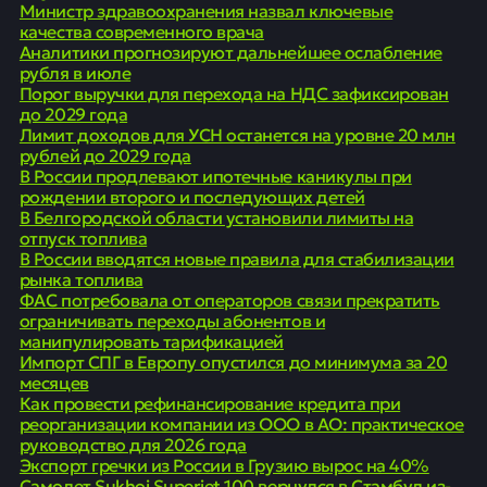
Министр здравоохранения назвал ключевые
качества современного врача
Аналитики прогнозируют дальнейшее ослабление
рубля в июле
Порог выручки для перехода на НДС зафиксирован
до 2029 года
Лимит доходов для УСН останется на уровне 20 млн
рублей до 2029 года
В России продлевают ипотечные каникулы при
рождении второго и последующих детей
В Белгородской области установили лимиты на
отпуск топлива
В России вводятся новые правила для стабилизации
рынка топлива
ФАС потребовала от операторов связи прекратить
ограничивать переходы абонентов и
манипулировать тарификацией
Импорт СПГ в Европу опустился до минимума за 20
месяцев
Как провести рефинансирование кредита при
реорганизации компании из ООО в АО: практическое
руководство для 2026 года
Экспорт гречки из России в Грузию вырос на 40%
Самолет Sukhoi Superjet 100 вернулся в Стамбул из-