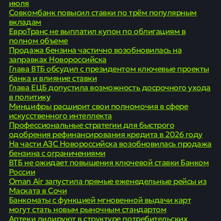
июля
Совкомбанк повысил ставки по трём популярным
вкладам
ЕвроТранс не выплатил купон по облигациям в
полном объеме
Продажа бензина частично возобновилась на
заправках Новороссийска
Глава ВТБ обсудил с президентом ключевые проекты
банка и влияние ставки
Глава ЕЦБ допустила возможность досрочного ухода
в политику
Минцифры расширит свои полномочия в сфере
искусственного интеллекта
Профессиональные стратегии для быстрого
одобрения рефинансирования кредита в 2026 году
На части АЗС Новороссийска возобновилась продажа
бензина с ограничениями
ВТБ не ожидает повышения ключевой ставки Банком
России
Oman Air запустила прямые еженедельные рейсы из
Маската в Сочи
Банкоматы с функцией мгновенной выдачи карт
могут стать новым рыночным стандартом
Аптеки лидируют в структуре потребительских