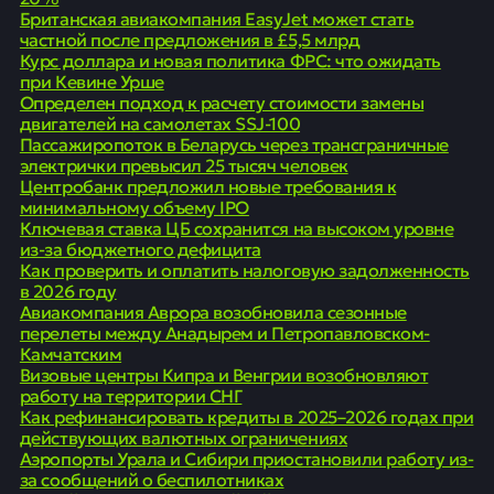
Британская авиакомпания EasyJet может стать
частной после предложения в £5,5 млрд
Курс доллара и новая политика ФРС: что ожидать
при Кевине Урше
Определен подход к расчету стоимости замены
двигателей на самолетах SSJ-100
Пассажиропоток в Беларусь через трансграничные
электрички превысил 25 тысяч человек
Центробанк предложил новые требования к
минимальному объему IPO
Ключевая ставка ЦБ сохранится на высоком уровне
из-за бюджетного дефицита
Как проверить и оплатить налоговую задолженность
в 2026 году
Авиакомпания Аврора возобновила сезонные
перелеты между Анадырем и Петропавловском-
Камчатским
Визовые центры Кипра и Венгрии возобновляют
работу на территории СНГ
Как рефинансировать кредиты в 2025–2026 годах при
действующих валютных ограничениях
Аэропорты Урала и Сибири приостановили работу из-
за сообщений о беспилотниках