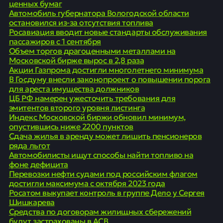
ценных бумаг
Автомобиль губернатора Вологодской области
остановился из-за отсутствия топлива
Росавиация вводит новые стандарты обслуживания
пассажиров с 1 сентября
Объем торгов драгоценными металлами на
Московской бирже вырос в 2,8 раза
Акции Газпрома достигли многолетнего минимума
В Госдуму внесли законопроект о повышении порога
для ареста имущества должников
ЦБ РФ намерен ужесточить требования для
эмитентов второго уровня листинга
Индекс Московской биржи обновил минимум,
опустившись ниже 2200 пунктов
Сдача жилья в аренду может лишить пенсионеров
ряда льгот
Автомобилисты ищут способы найти топливо на
фоне дефицита
Перевозки нефти судами под российским флагом
достигли максимума с октября 2023 года
Росатом выкупает контроль в группе Дело у Сергея
Шишкарева
Средства по договорам жилищных сбережений
будут застрахованы в АСВ