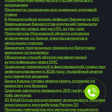
опозданием
Ожидается сохранение или снижение ключевой
ставки
В Новороссийске возник дефицит бензина на АЗС
Завершенные банкротства компаний превысили
количество новых дел на 43% за три года
Прокуратура Московской области оспорила
ограничения на прокат электросамокатов в
нескольких городах
Движение пригородных поездов до Евпатории
временно остановлено
Обнаружен способ обхода двухфакторной
аутентификации через СМС
Сравнение переменной и фиксированной ставки при
рефинансировании в 2026 году: подробный анализ
для принятия решения
Банки Крыма готовы предоставить отсрочки по
кредитам для бизнеса
Средние зарплаты превысили 200 тысяч рублей в
трёх регионах
X5 Retail Group рассматривает возможность покупки
алкогольного дистрибутора Регион 50
Продажи препаратов для желудочно-кишечного