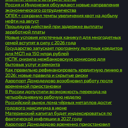
Россия и Индонезия обсуждают новые направления
экономического сотрудничества
ОПЕК+ сохранил темпы увеличения квот на добычу
нефти на август
Процедура действий при задержке выплаты
заработной платы
Новые условия ипотечных каникул для многодетных
семей вступят в силу с 2026 года
Государство запускает программу льготных кредитов
для МСП на 150 млрд рублей
НСПК снизила межбанковскую комиссию для
бытовых услуг и ремонта
Как правильно рефинансировать кредитную линию в
2026: новые правила и скрытые риски
Аэропорт Домодедово возобновил работу после
временной приостановки
В России допустили возможность перехода на
четырёхдневную рабочую неделю
Российский рынок лома чёрных металлов достиг
годового максимума в июне
Материнский капитал будет индексироваться по
фактической инфляции в 2027 году
Аэропорт Домодедово временно приостановил