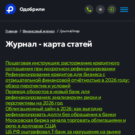
Одобрили
Главная
/
Финансовый журнал
/
/journal/map
Журнал - карта статей
Пошаговая инструкция: расторжение кредитного
соглашения при досрочном рефинансировании
Рефинансирование кредитов для бизнеса с
отрицательной финансовой отчётностью в 2026 году:
обзор перспектив и условий
Перевод оборотов в новый банк для
рефинансирования: анализируем риски и
перспективы на 2026 год
Облигационный займ в 2026: как выгодно
рефинансировать долги без обращения в банки
Московская биржа начала торговать облигациями и
репо в долларах США
ЦБ РФ оштрафовал Т-Банк за нарушения на рынке