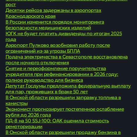
рост
Десятки рейсов задержаны в аэропортах
Краснодарского края
В России изменится порядок мониторинга
безопасности медицинских изделий
ЮГК не будет платить дивиденды по итогам 2025
года
Аэропорт Пулково возобновил работу после
ограничений из-за угрозы БПЛА
Подача электричества в Севастополе восстановлена
после ночного отключения
Снятие и переоформление поручительства
учредителя при рефинансировании в 2026 году:
полное руководство для бизнеса
Депутат Госдумы предложила федеральную выплату
для пар, проживших в браке 50 лет
В Омской области разрешили заправку топлива в
канистры
Экономист прогнозирует постепенное ослабление
рубля до 2026 года
ПД-8 на 50 SSJ-100: ОАК оценила стоимость
ремоторизации
В Омской области разрешили продажу бензина в