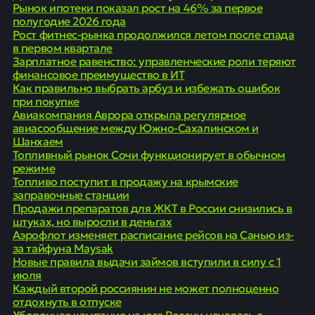
Рынок ипотеки показал рост на 46% за первое
полугодие 2026 года
Рост фитнес-рынка продолжился летом после спада
в первом квартале
Зарплатное равенство: управленческие роли теряют
финансовое преимущество в ИТ
Как правильно выбрать арбуз и избежать ошибок
при покупке
Авиакомпания Аврора открыла регулярное
авиасообщение между Южно-Сахалинском и
Шанхаем
Топливный рынок Сочи функционирует в обычном
режиме
Топливо поступит в продажу на крымские
заправочные станции
Продажи препаратов для ЖКТ в России снизились в
штуках, но выросли в деньгах
Аэрофлот изменяет расписание рейсов на Санью из-
за тайфуна Maysak
Новые правила выдачи займов вступили в силу с 1
июля
Каждый второй россиянин не может полноценно
отдохнуть в отпуске
Уборочная кампания на юге России началась с