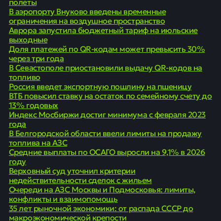
полеты
В аэропорту Внуково введены временные
ограничения на воздушное пространство
Аврора запустила бюджетный тариф на июльские
выходные
Доля платежей по QR-кодам может превысить 30%
через три года
В Севастополе приостановили выдачу QR-кодов на
топливо
Россия введет экспортную пошлину на пшеницу
ВТБ повысил ставку на остаток по семейному счету до
13% годовых
Индекс Мосбиржи достиг минимума с февраля 2023
года
В Белгородской области ввели лимиты на продажу
топлива на АЗС
Средние выплаты по ОСАГО выросли на 9,1% в 2026
году
Верховный суд уточнил критерии
недействительности сделок с жильем
Очереди на АЗС Москвы и Подмосковья: лимиты,
конфликты и взаимопомощь
35 лет рыночной экономики: от распада СССР до
макроэкономической крепости