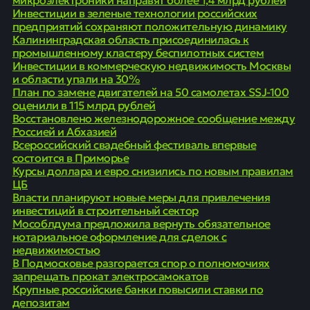
Инвестиции в зеленые технологии российских
предприятий сохраняют положительную динамику
Калининградская область присоединилась к
промышленному кластеру беспилотных систем
Инвестиции в коммерческую недвижимость Москвы
и области упали на 30%
План по замене двигателей на 50 самолетах SSJ-100
оценили в 115 млрд рублей
Восстановлено железнодорожное сообщение между
Россией и Абхазией
Всероссийский свадебный фестиваль впервые
состоится в Приморье
Курсы доллара и евро снизились по новым правилам
ЦБ
Власти планируют новые меры для привлечения
инвестиций в строительный сектор
Мособлдума предложила вернуть обязательное
нотариальное оформление для сделок с
недвижимостью
В Подмосковье разгорается спор о полномочиях
запрещать прокат электросамокатов
Крупные российские банки повысили ставки по
депозитам