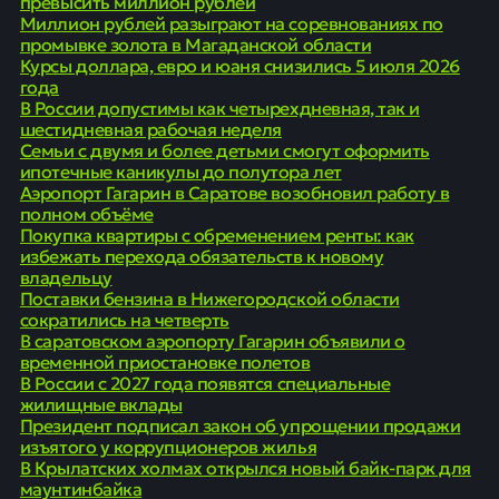
превысить миллион рублей
Миллион рублей разыграют на соревнованиях по
промывке золота в Магаданской области
Курсы доллара, евро и юаня снизились 5 июля 2026
года
В России допустимы как четырехдневная, так и
шестидневная рабочая неделя
Семьи с двумя и более детьми смогут оформить
ипотечные каникулы до полутора лет
Аэропорт Гагарин в Саратове возобновил работу в
полном объёме
Покупка квартиры с обременением ренты: как
избежать перехода обязательств к новому
владельцу
Поставки бензина в Нижегородской области
сократились на четверть
В саратовском аэропорту Гагарин объявили о
временной приостановке полетов
В России с 2027 года появятся специальные
жилищные вклады
Президент подписал закон об упрощении продажи
изъятого у коррупционеров жилья
В Крылатских холмах открылся новый байк-парк для
маунтинбайка