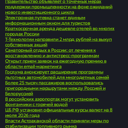
Правительство объявляет о точечных мерах
поддержки промышленности на фоне ожиданий
нового инвестиционного цикла
Электронная путевка станет единым
информационным окном для туристов
Краткосрочная аренда дешевле отелей во многих
городах России
Т-Технологии направили 2 млрд рублей на выкуп
собственных акций
Санаторный отдых в России: от лечения к
восстановлению и антистресс-программам
Открыт прием заявок на ежегодную премию в
области email-маркетинга
Госдума анонсирует расширение программы
льготных автомобилей для многодетных семей
Более 25 тысяч пассажиров воспользовались
пригородными маршрутами между Россией и
Белоруссией
В российских аэропортах могут установить
фонтанчики с горячей водой
ЦБ РФ установил официальные курсы валют на 8
июля 2026 года
Власти Астраханской области приняли меры по
стабилизации топливного рынка