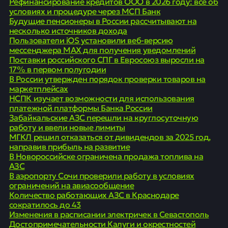
Рефинансирование кредитов ООО в 2026 году: все об
условиях и процедуре через МСП Банк
Будущие пенсионеры в России рассчитывают на
несколько источников дохода
Пользователи iOS установили веб-версию
мессенджера MAX для получения уведомлений
Поставки российского СПГ в Евросоюз выросли на
17% в первом полугодии
В России утвержден порядок проверки товаров на
маркетплейсах
НСПК изучает возможности для использования
платежной платформы Банка России
Забайкальские АЗС перешли на круглосуточную
работу и ввели новые лимиты
МГКЛ решил отказаться от дивидендов за 2025 год,
направив прибыль на развитие
В Новороссийске ограничена продажа топлива на
АЗС
В аэропорту Сочи проверили работу в условиях
ограничений на авиасообщение
Количество работающих АЗС в Краснодаре
сократилось до 43
Изменения в расписании электричек в Севастополь
Достопримечательности Калуги и окрестностей