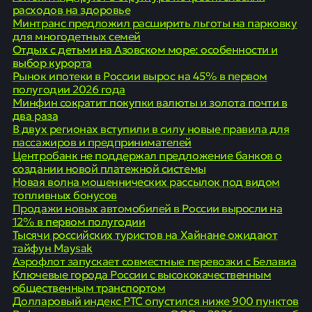
расходов на здоровье
Минтранс предложил расширить льготы на парковку
для многодетных семей
Отдых с детьми на Азовском море: особенности и
выбор курорта
Рынок ипотеки в России вырос на 45% в первом
полугодии 2026 года
Минфин сократит покупки валюты и золота почти в
два раза
В двух регионах вступили в силу новые правила для
пассажиров и предпринимателей
Центробанк не поддержал предложение банков о
создании новой платежной системы
Новая волна мошеннических рассылок под видом
топливных бонусов
Продажи новых автомобилей в России выросли на
12% в первом полугодии
Тысячи российских туристов на Хайнане ожидают
тайфун Maysak
Аэрофлот запускает совместные перевозки с Белавиа
Ключевые города России с высококачественным
общественным транспортом
Долларовый индекс РТС опустился ниже 900 пунктов