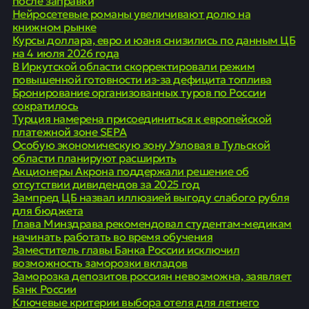
после заправки
Нейросетевые романы увеличивают долю на
книжном рынке
Курсы доллара, евро и юаня снизились по данным ЦБ
на 4 июля 2026 года
В Иркутской области скорректировали режим
повышенной готовности из-за дефицита топлива
Бронирование организованных туров по России
сократилось
Турция намерена присоединиться к европейской
платежной зоне SEPA
Особую экономическую зону Узловая в Тульской
области планируют расширить
Акционеры Акрона поддержали решение об
отсутствии дивидендов за 2025 год
Зампред ЦБ назвал иллюзией выгоду слабого рубля
для бюджета
Глава Минздрава рекомендовал студентам-медикам
начинать работать во время обучения
Заместитель главы Банка России исключил
возможность заморозки вкладов
Заморозка депозитов россиян невозможна, заявляет
Банк России
Ключевые критерии выбора отеля для летнего