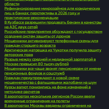
области
Рефинансирование микрозаймов для юридических
лиц в банках: перспективы в 2026 году и
практические рекомендации
В Кузбассе разрешили продавать бензин в канистры
на АЗС двух сетей
Российские предприятия обсуждают с государством
создание систем защиты от дронов
Мошенники активизируют телефонные схемы для
граждан старшего возраста
Арктическая матрешка из Чукотки получила защиту
авторских прав
Разрыв между средней и медианной зарплатой в
Москве превысил 80 тысяч рублей
Мошенники все чаще звонят пенсионерам от имени
пенсионных фондов и соцслужб
Граждан предупреждают о новой схеме
мошенничества с фальшивыми жалобами на шум
Курсы валют понизились на фоне изменений в
методике расчетов
В аэропортах нескольких регионов России ввели
временные ограничения на полеты
В аэропортах Москвы введены ограничения на