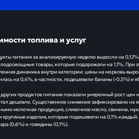
имости топлива и услуг
укты питания за анализируемую неделю выросли на 0,12%.
плодоовощные товары, которые подорожали на 1,1%. При 
енная динамика внутри категории: цены на морковь вырос
лась на 0,4%, в частности, подешевели бананы (-0,5%) и яб
других продуктов питания показали умеренный рост цен н
стал дешевле. Существенное снижение зафиксировано на яй
ными молочная продукция, сливочное масло, свинина, мука
и крупяные изделия, которые подешевели на 0,1% каждый
ара (0,6%) и говядины (0,1%).