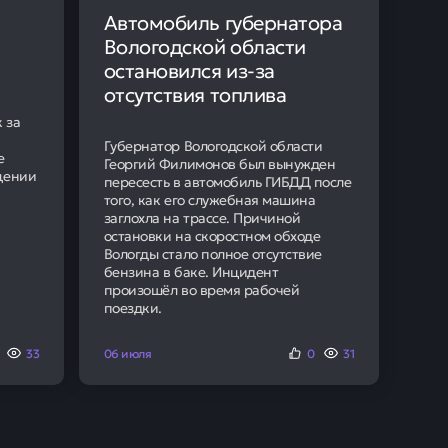
едущих финансовых
ая ставка в топ-10 банков
ств
й декаде декабря 2024
вки демонстрировали
2025 года. Падение
% в первой декаде мая.
озобновилось.