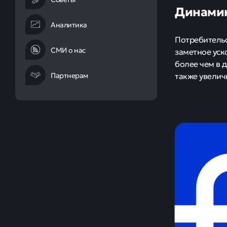
Динамик
Аналитика
Потребительс
СМИ о нас
заметное уск
более чем в 
Партнерам
также увелич