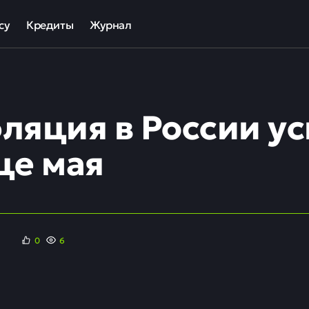
су
Кредиты
Журнал
та
ека для МСП
Кредит наличными
ов
отный кредит
Рефинансирование кредитов
ляция в России ус
ные программы кредитования для бизнеса
Кредит на карту
Кредиты под залог авто
це мая
Кредиты под залог недвижимости
ллекторов и кредиторов
Кредиты с плохой КИ
Кредиты без справок
0
6