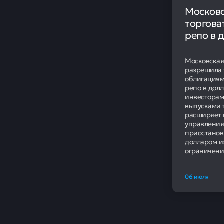
После паузы 
организациях
по объему пр
Текущие
Рекордное зн
года, когда 
снижение, пр
ставок сохран
Этот уровень