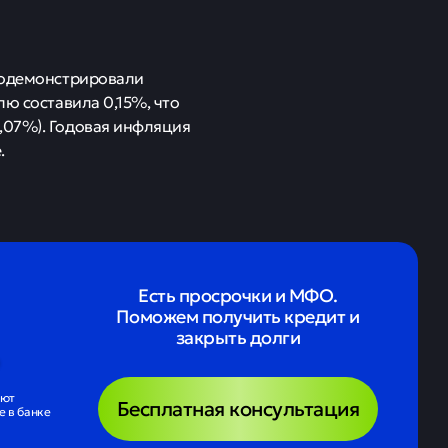
продемонстрировали
лю составила 0,15%, что
,07%). Годовая инфляция
.
Есть просрочки и МФО.
Поможем получить кредит и
закрыть долги
ают
Бесплатная консультация
 в банке