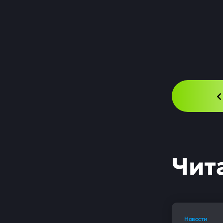
Сре
вкл
воз
Новости
Динамик