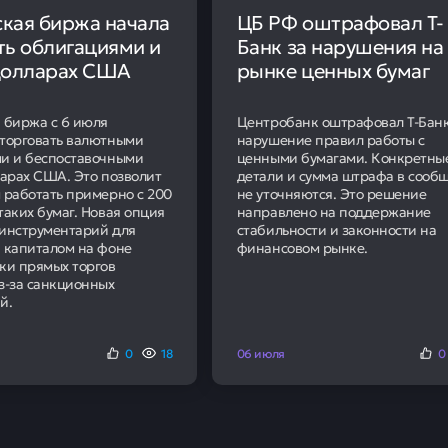
снижение процентных ставок по рублевым депозитам в в
 продолжилось. В конце мая 2026 года средняя максимальн
ивлеченных средств составила 12,97%.
 ставки по срокам размещения сред
ачение данного показателя было зафиксировано во второ
он достиг 22,28%. На протяжении всего прошлого года ста
ерванное лишь незначительным ростом в середине ноября 
илось и в текущем году, с 13,43% в начале апреля до 13,04
 продержался до середины месяца, после чего снижение в