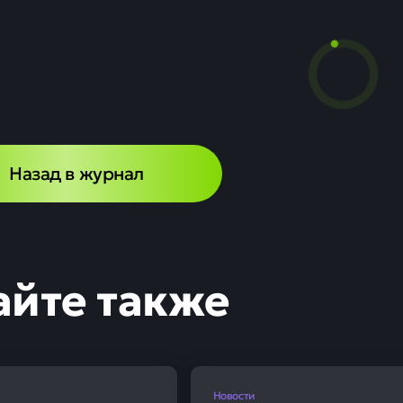
дняя максимальная
адам в крупнейши
обновила снижени
0
8
а ставок с конца 2024 года