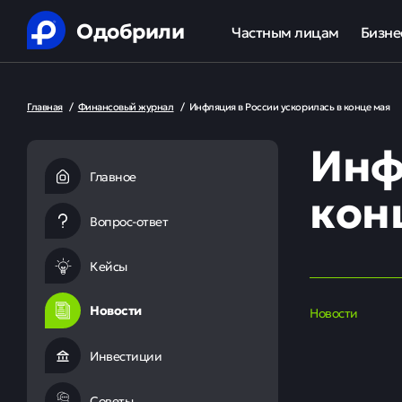
Одобрили
Частным лицам
Бизне
Помощь в получении креди
Ипот
Главная
/
Финансовый журнал
/
Инфляция в России ускорилась в конце мая
Рефинансирование кредит
Обор
Инф
Ипотека
Льгот
Главное
кон
Банкротство
Вопрос-ответ
Юридическая защита от ко
Кейсы
Анализ кредитной истории
Новости
Новости
Инвестиции
Советы