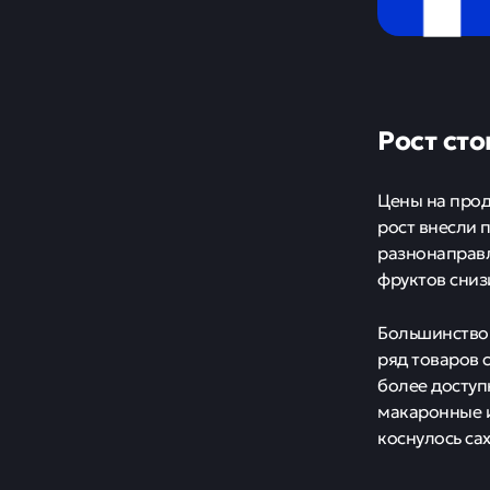
Рост сто
Цены на прод
рост внесли 
разнонаправл
фруктов снизи
Большинство 
ряд товаров 
более доступ
макаронные 
коснулось сах