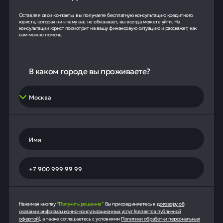
Оставляя свои контакты, вы получаете бесплатную консультацию кредитного
юриста, которая ни к чему вас не обязывает, вы всегда можете уйти. На
консультации юрист посмотрит на вашу финансовую ситуацию и расскажет, как
вам можно помочь.
В каком городе вы проживаете?
Нажимая кнопку
“Получить решение”
Вы присоединяетесь к
договору об
оказании информационно-консультационных услуг (является публичной
офертой)
, а также соглашаетесь с условиями
Политики обработки персональных