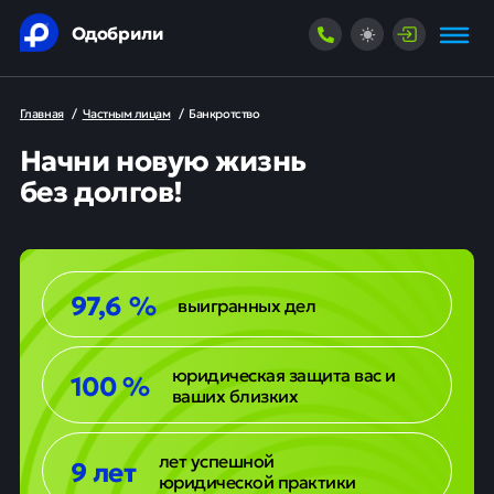
Одобрили
Главная
/
Частным лицам
/
Банкротство
Начни новую жизнь
без долгов!
97,6 %
выигранных дел
юридическая защита вас и
100 %
ваших близких
лет успешной
9 лет
юридической практики