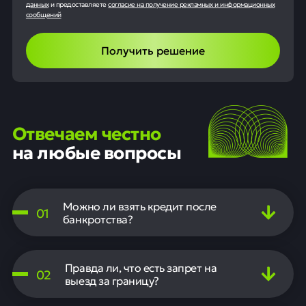
данных
и предоставляете
согласие на получение рекламных и информационных
сообщений
Получить решение
Отвечаем честно
на любые вопросы
Можно ли взять кредит после
0
1
банкротства?
Да, можно. Существует миф, что после банкротства кредиты
не предоставляются, однако это не соответствует
Правда ли, что есть запрет на
действительности. Банки одобряют кредиты на основании
0
2
текущего финансового состояния заемщика.
выезд за границу?
ФССП могут ввести это ограничение. Мы предоставляем