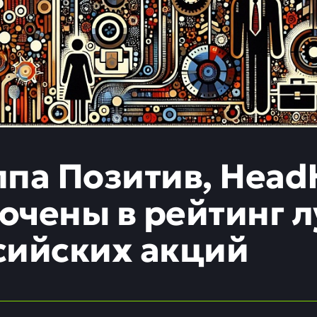
ппа Позитив, Head
ючены в рейтинг 
сийских акций