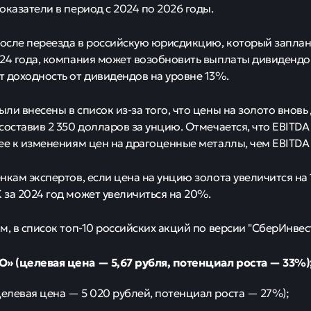
оказатели в период с 2024 по 2026 годы.
после переезда в российскую юрисдикцию, который запла
24 года, компания может возобновить выплаты дивидендо
 доходность от дивидендов на уровне 13%.
ли внесены в список из-за того, что цены на золото вновь
составив 2 350 долларов за унцию. Отмечается, что EBITD
ее к изменениям цен на драгоценные металлы, чем EBITDA 
нкам экспертов, если цена на унцию золота увеличится на 
за 2024 год может увеличиться на 20%.
м, в список топ-10 российских акций по версии "СберИнве
» (целевая цена — 5,67 рубля, потенциал роста — 33%)
целевая цена — 5 020 рублей, потенциал роста — 27%);