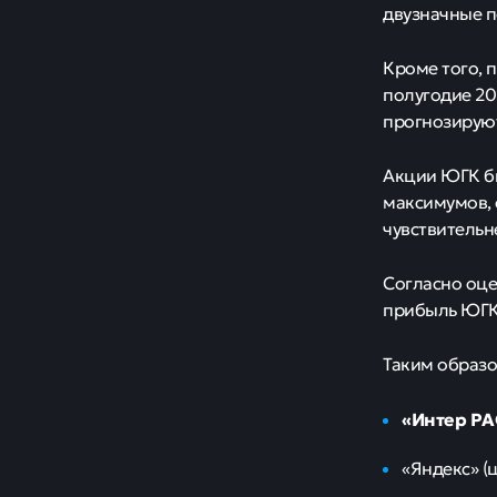
двузначные п
Кроме того, 
полугодие 20
прогнозируют
Акции ЮГК бы
максимумов, 
чувствительн
Согласно оце
прибыль ЮГК 
Таким образо
«Интер РАО
«Яндекс» (