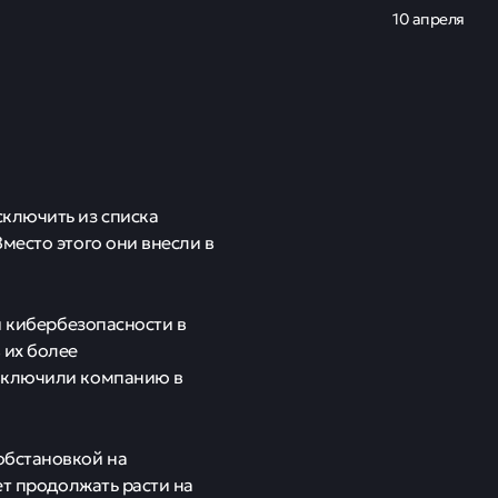
10 апреля
сключить из списка
место этого они внесли в
и кибербезопасности в
 их более
 включили компанию в
обстановкой на
ет продолжать расти на