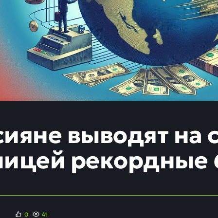
сияне выводят на с
ницей рекордные 6
0
41