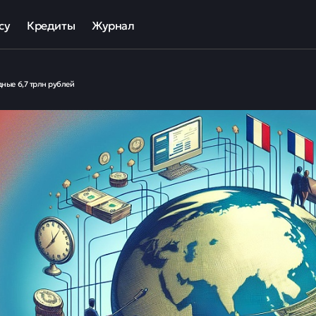
су
Кредиты
Журнал
та
ека для МСП
Кредит наличными
дные 6,7 трлн рублей
ов
отный кредит
Рефинансирование кредитов
ные программы кредитования для бизнеса
Кредит на карту
Кредиты под залог авто
Кредиты под залог недвижимости
ллекторов и кредиторов
Кредиты с плохой КИ
Кредиты без справок