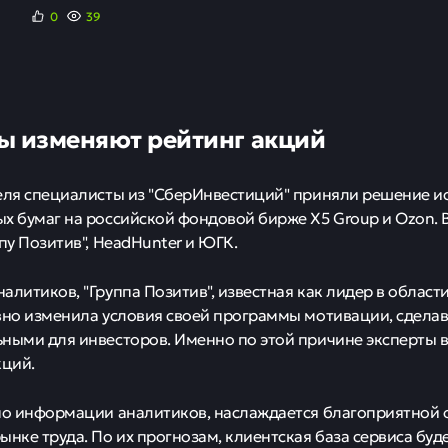
0
39
ы изменяют рейтинг акций
еля специалисты из "СберИнвестиций" приняли решение и
х бумаг на российской фондовой бирже X5 Group и Ozon. В
пу Позитив", HeadHunter и ЮГК.
алитиков, "Группа Позитив", известная как лидер в област
вно изменила условия своей программы мотивации, сделав
ными для инвесторов. Именно по этой причине эксперты
кций.
по информации аналитиков, наслаждается благоприятной 
ынке труда. По их прогнозам, клиентская база сервиса буд