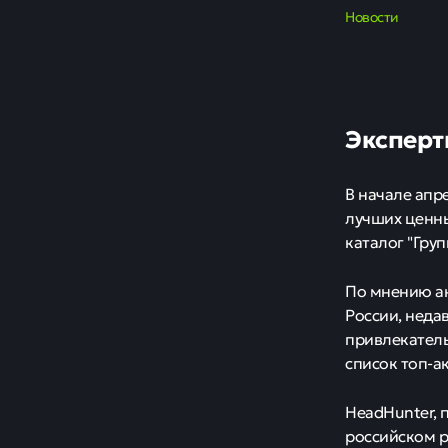
Новости
Эксперт
В начале апр
лучших ценны
каталог "Груп
По мнению ан
России, неда
привлекатель
список топ-а
HeadHunter, 
российском р