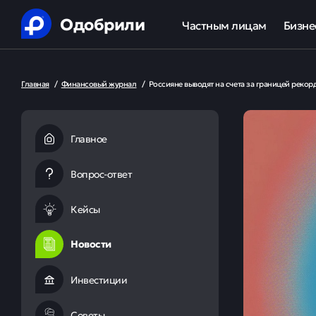
Одобрили
Частным лицам
Бизне
Помощь в получении креди
Ипот
Главная
/
Финансовый журнал
/
Россияне выводят на счета за границей рекор
Рефинансирование кредит
Обор
Ипотека
Льгот
Главное
Банкротство
Вопрос-ответ
Юридическая защита от ко
Кейсы
Анализ кредитной истории
Новости
Инвестиции
Советы