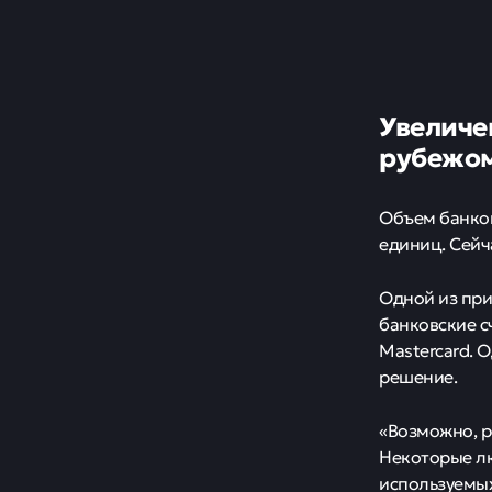
Увеличе
рубежо
Объем банковс
единиц. Сейча
Одной из при
банковские с
Mastercard. 
решение.
«Возможно, р
Некоторые лю
используемых