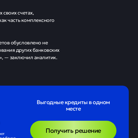
 своих счетах,
как часть комплексного
етов обусловлено не
ования других банковских
», — заключил аналитик.
Выгодные кредиты в одном
месте
Получить решение
ают
 в банке