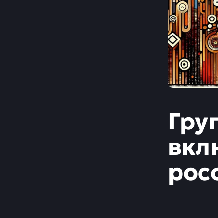
Гру
вкл
рос