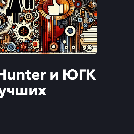
Hunter и ЮГК
лучших