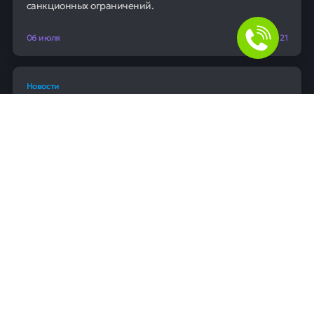
санкционных ограничений.
06 июля
0
21
Новости
ЦБ РФ оштрафовал Т-Банк за
нарушения на рынке ценных бумаг
Центробанк оштрафовал Т-Банк за нарушение правил
работы с ценными бумагами. Конкретные детали и
сумма штрафа в сообщении не уточняются. Это
решение направлено на поддержание стабильности и
законности на финансовом рынке.
06 июля
0
44
Новости
Автомобиль губернатора Вологодской