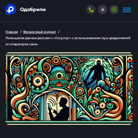
Одобрили
Главная
/
Финансовый журнал
/
Похищение данных россиян с «Госуслуг» с использованием пуш-уведомлений
от операторов связи