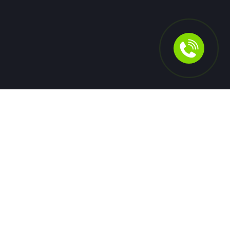
Для людей
Помощь в получении кредита
Рефинансирование кредитов
Ипотека
Автокредит
Банкротство
Юридическая защита от коллекторов и кредиторов