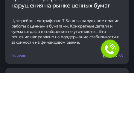
нарушения на рынке ценных бумаг
Центробанк оштрафовал Т-Банк за нарушение правил
работы с ценными бумагами. Конкретные детали и
сумма штрафа в сообщении не уточняются. Это
решение направлено на поддержание стабильности и
законности на финансовом рынке.
06 июля
0
35
Новости
Автомобиль губернатора Вологодской
области остановился из-за отсутствия
топлива
Губернатор Вологодской области Георгий Филимонов
был вынужден пересесть в автомобиль ГИБДД после
того, как его служебная машина заглохла на трассе.
Причиной остановки на скоростном обходе Вологды