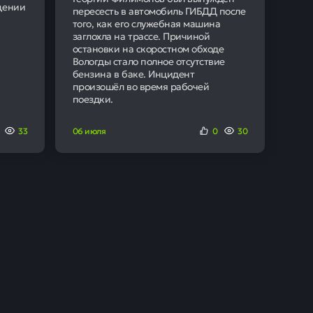
4 года. К таким проектам
ива для атомных
95% наших клиентов получают
кредит
Получить кредит
ают
 в банке