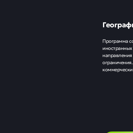
Географ
Программа со
иностранных 
направления
ограничения.
коммерческим
США
эне