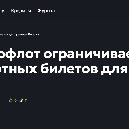
су
Кредиты
Журнал
та
ека для МСП
Кредит наличными
летов для граждан России
ов
отный кредит
Рефинансирование кредитов
офлот ограничива
ные программы кредитования для бизнеса
Кредит на карту
Кредиты под залог авто
отных билетов для
Кредиты под залог недвижимости
ллекторов и кредиторов
Кредиты с плохой КИ
Кредиты без справок
0
11