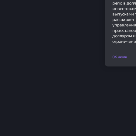
в сфере граж
могут относи
электростанц