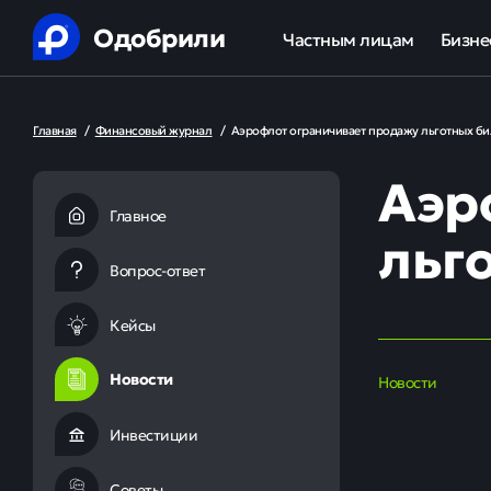
Одобрили
Частным лицам
Бизне
Помощь в получении креди
Ипот
Главная
/
Финансовый журнал
/
Аэрофлот ограничивает продажу льготных би
Рефинансирование кредит
Обор
Аэр
Ипотека
Льгот
Главное
льг
Банкротство
Вопрос-ответ
Юридическая защита от ко
Кейсы
Анализ кредитной истории
Новости
Новости
Инвестиции
Советы