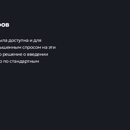
фов
ыла доступна и для
вышенным спросом на эти
о решение о введении
ко по стандартным
шение на
и с рядом