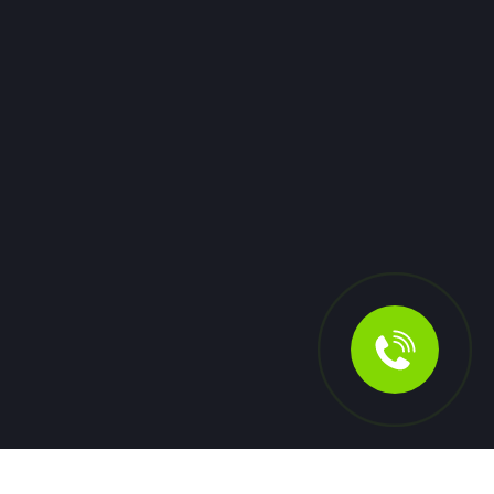
Вологодской области
остановился из-за
отсутствия топлива
 за
Губернатор Вологодской области
е
Георгий Филимонов был вынужден
щении
пересесть в автомобиль ГИБДД после
того, как его служебная машина
заглохла на трассе. Причиной
остановки на скоростном обходе
Вологды стало полное отсутствие
бензина в баке. Инцидент
произошёл во время рабочей
поездки.
33
06 июля
0
30