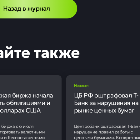
сийских банков
0
6
 «Пакш-2» и «Сахалин-2»
 Управление по контролю за иностранными активами (OF
лицензии, допускающей проведение определенных энерге
ских финансовых институтов. Новый срок действия разреш
 года. Соответствующее решение опубликовано на сайте
атывает операции с Банком России, Национальным клири
другими крупными российскими банками. Её действие рас