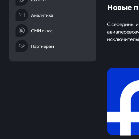
Новые п
Аналитика
С середины и
СМИ о нас
авиаперевозч
исключитель
Партнерам