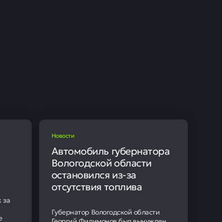
11 июня
AC) продлило действие
тических транзакций с
ения установлен до 18
 Минфина США.
нговым центром и
пространяется на проекты