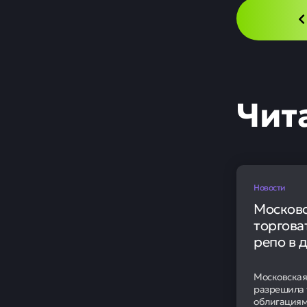
рос
Новости
Проекты
Американское
специальной 
рядом россий
декабря 2026
Лицензия охв
несколькими 