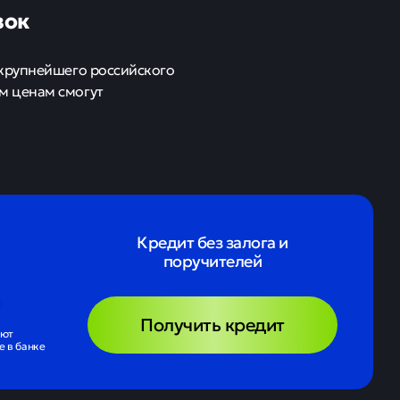
зок
 крупнейшего российского
м ценам смогут
Кредит без залога и
поручителей
Получить кредит
ают
 в банке