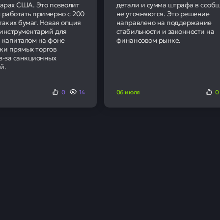
данской атомной энергетики, запущенные до 21 ноября 202
ться добыча урана, его обогащение или изготовление топл
ий.
95
Наших клиентов получ
положительное решение