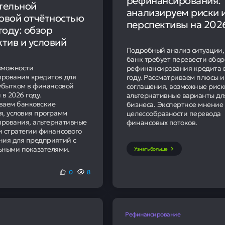
тельной
анализируем риски 
овой отчётностью
перспективы на 202
году: обзор
тив и условий
Подробный анализ ситуации,
банк требует перевести обор
зможности
рефинансирования кредита 
рования кредитов для
году. Рассматриваем плюсы 
 убытком в финансовой
соглашения, возможные риск
 в 2026 году.
альтернативные варианты дл
ваем банковские
бизнеса. Экспертное мнение
я, условия программ
целесообразности перевода
рования, альтернативные
финансовых потоков.
и стратегии финансового
ния для предприятий с
ьными показателями.
Узнать больше
0
8
Рефинансирование