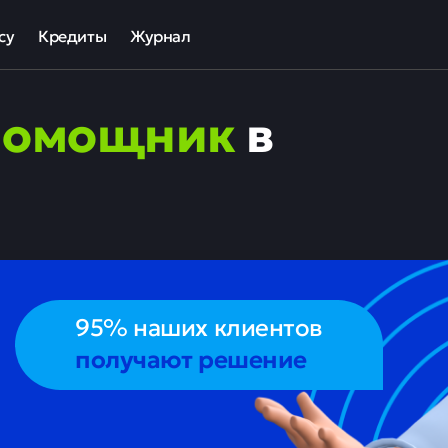
су
Кредиты
Журнал
та
ека для МСП
Кредит наличными
помощник
в
ов
отный кредит
Рефинансирование кредитов
ные программы кредитования для бизнеса
Кредит на карту
Кредиты под залог авто
Кредиты под залог недвижимости
ллекторов и кредиторов
Кредиты с плохой КИ
Кредиты без справок
95% наших клиентов
получают решение