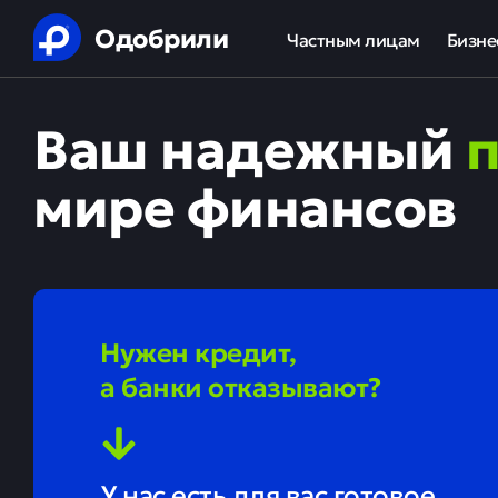
Одобрили
Частным лицам
Бизне
Помощь в получении креди
Ипот
Ваш надежный
Рефинансирование кредит
Обор
мире финансов
Ипотека
Льгот
Банкротство
Юридическая защита от ко
Нужен кредит,
Анализ кредитной истории
а банки отказывают?
У нас есть для вас готовое