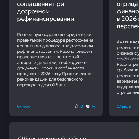
соглашения при
отрица
досрочном
финанс
рефинансировании
в 2026 
перспек
Полное руководство по юридически
правильной процедуре расторжения
Анализ во
кредитного договора при досрочном
рефинанси
рефинансировании. Рассматриваем
бизнеса с
правовые нюансы, пошаговый
отчётности
алгоритм действий, необходимые
Рассматри
документы, сроки и особенности
требовани
процесса в 2026 году. Практические
рефинанси
рекомендации для безопасного
варианты 
перехода в другой банк.
оздоровле
отрицател
07 июля
0
14
07 июля
Облигационный займ в