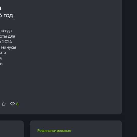
и
6 год
 когда
оты для
в 2024
и минусы
и и
я
 о
8
Рефинансирование