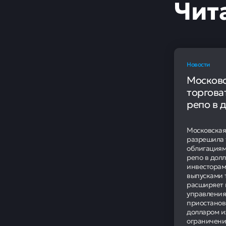
Чит
Новости
Московс
торгова
репо в 
Московская
разрешила 
облигациям
репо в дол
инвесторам
выпусками 
расширяет 
управления
приостанов
долларом и
ограничени