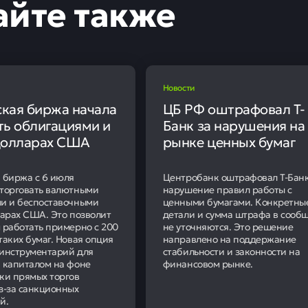
айте также
Новости
кая биржа начала
ЦБ РФ оштрафовал Т-
ть облигациями и
Банк за нарушения на
долларах США
рынке ценных бумаг
 биржа с 6 июля
Центробанк оштрафовал Т-Банк
торговать валютными
нарушение правил работы с
и и беспоставочными
ценными бумагами. Конкретны
ларах США. Это позволит
детали и сумма штрафа в сооб
 работать примерно с 200
не уточняются. Это решение
таких бумаг. Новая опция
направлено на поддержание
инструментарий для
стабильности и законности на
 капиталом на фоне
финансовом рынке.
ки прямых торгов
з-за санкционных
й.