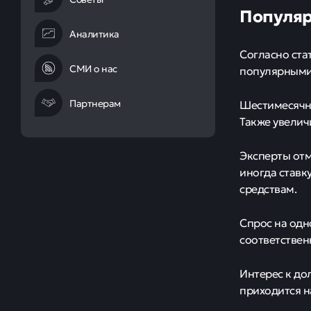
Популяр
Аналитика
Согласно ста
СМИ о нас
популярными 
Партнерам
Шестимесячны
Также увеличи
Эксперты отм
иногда ставк
средствам.
Спрос на одн
соответствен
Интерес к до
приходится н