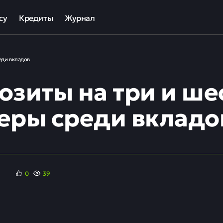
су
Кредиты
Журнал
та
ека для МСП
Кредит наличными
еди вкладов
ов
отный кредит
Рефинансирование кредитов
озиты на три и шес
ные программы кредитования для бизнеса
Кредит на карту
Кредиты под залог авто
еры среди вкладо
Кредиты под залог недвижимости
ллекторов и кредиторов
Кредиты с плохой КИ
Кредиты без справок
0
39