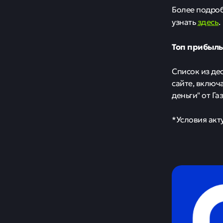
Более подро
здесь
узнать
.
Топ прибыль
Список из де
сайте, включ
деньги" от Г
*Условия акт