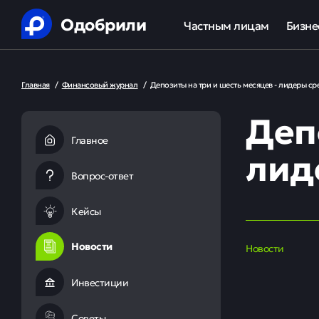
Одобрили
Частным лицам
Бизне
Помощь в получении креди
Ипот
Главная
/
Финансовый журнал
/
Депозиты на три и шесть месяцев - лидеры ср
Рефинансирование кредит
Обор
Деп
Ипотека
Льгот
Главное
лид
Банкротство
Вопрос-ответ
Юридическая защита от ко
Кейсы
Анализ кредитной истории
Новости
Новости
Инвестиции
Советы