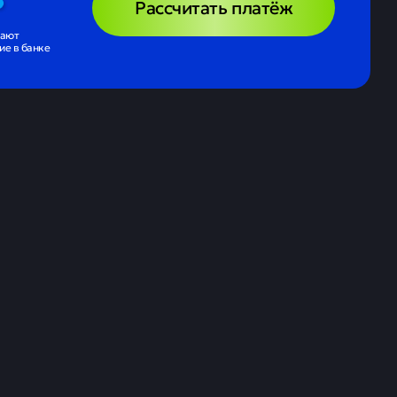
Рассчитать платёж
чают
е в банке