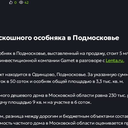
ый дорогой частн
московье стоит 5 
клюзивное предл
упателей