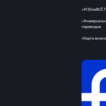
«#120наВСЁ П
«Универсальн
переводов
«Карта возмо