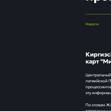
Новости
Киргизс
карт "М
Центральный 
латвийской 
процессингов
эту информа
По словам Жа
программным