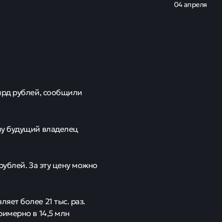
ый дом в
млрд рублей:
ожение для