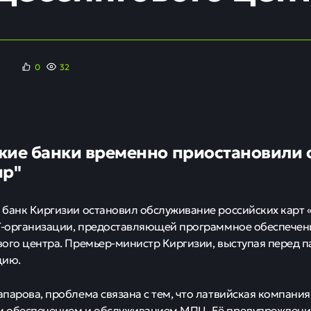
0
32
кие банки временно приостановили
ир"
банк Киргизии остановил обслуживание российских карт
IT-организации, предоставляющей программное обеспече
ого центра. Премьер-министр Киргизии, выступая перед 
цию.
парова, проблема связана с тем, что латвийская компания
 обеспечением и обслуживанием МПЦ. Её предупреждени