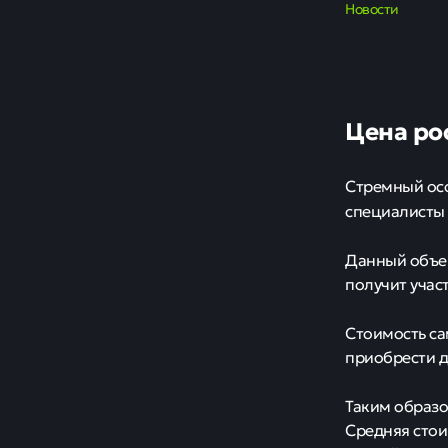
Сам
Под
экс
пок