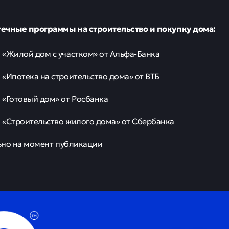
0
42
скошного особняка в Подмосковье
бняк в Подмосковье, выставленный на продажу, стоит 5 м
Lenta.ru.
инвестиционной компании Garnet в разговоре с
т находится в Одинцово, Подмосковье. За указанную сум
ок в 50 соток и особняк общей площадью в 3,3 тыс. кв. м.
мого дешевого дома в Московской области равна 230 тыс. 
чу площадью 9 кв. м на участке в 6 соток.
м, разница между дорогим и бюджетным объектами составля