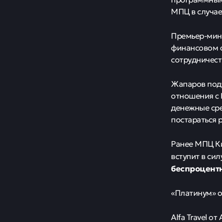
МПЦ в случае
Премьер-мини
финансовом с
сотрудничест
Жапаров подч
отношения с 
денежные сре
постараться 
Ранее МПЦ Ки
вступит в си
беспроцент
«Платинум» о
Alfa Travel 