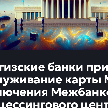
гизские банки пр
луживание карты М
лючения Межбанк
цессингового цен