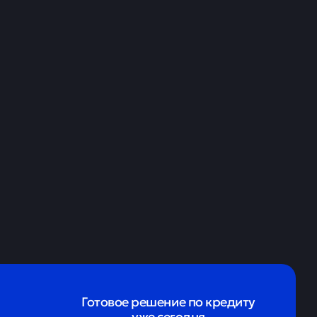
04 апреля
лрд рублей, сообщили
му будущий владелец
рублей. За эту цену можно
ет более 21 тыс. раз.