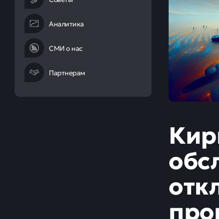
Аналитика
СМИ о нас
Партнерам
Кир
обс
отк
про