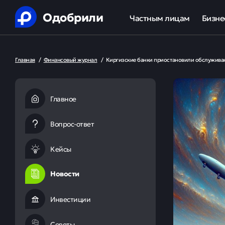
Одобрили
Частным лицам
Бизне
Помощь в получении креди
Ипот
Главная
/
Финансовый журнал
/
Киргизские банки приостановили обслуживан
Рефинансирование кредит
Обор
Ипотека
Льгот
Главное
Банкротство
Вопрос-ответ
Юридическая защита от ко
Кейсы
Анализ кредитной истории
Новости
Инвестиции
Советы