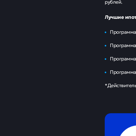
Новости
Цена ро
Стремный осо
специалисты 
Данный объек
получит участ
Стоимость са
приобрести да
Таким образо