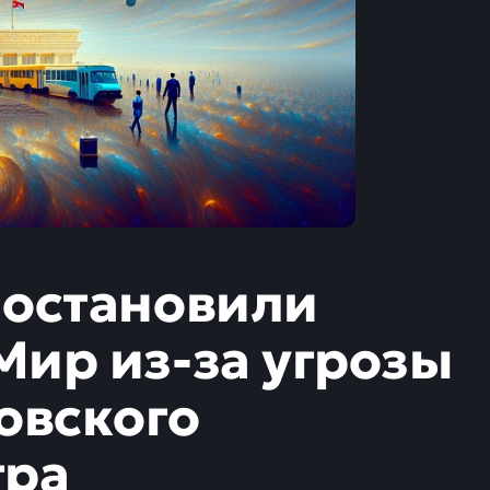
иостановили
ир из-за угрозы
овского
тра