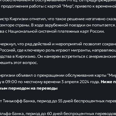
 продолжения работы с картой "Мир", привело к временно
стр Киргизии отметил, что такое решение негативно сказ
екторе страны. В ходе зарубежной поездки он попытаетс
ва с Национальной системой платежных карт России.
еркнул, что ряд действий и мероприятий позволят сохра
Россией, где ключевую роль играют мигранты, направляю
дства в Киргизию. Он намерен встретиться с американски
решить этот вопрос.
ргизии объявил о прекращении обслуживания карты "Мир
Ниже п
лу в 09:00 по местному времени 3 апреля 2024 года.
ным периодом на переводы
т Тинькофф Банка, период до 55 дней беспроцентных пере
от Альфа-Банка, период до 60 дней беспроцентных переводо