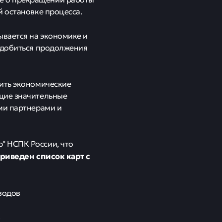
й остановке процесса.
ывается на экономике и
я добиться продолжения
нить экономические
щие значительные
ми партнерами и
" НСПК России, что
риведен список карт с
водов
в