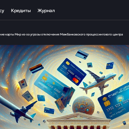
су
Кредиты
Журнал
та
ека для МСП
Кредит наличными
ие карты Мир из-за угрозы отключения Межбанковского процессингового центра
ов
отный кредит
Рефинансирование кредитов
ные программы кредитования для бизнеса
Кредит на карту
Кредиты под залог авто
Кредиты под залог недвижимости
ллекторов и кредиторов
Кредиты с плохой КИ
Кредиты без справок