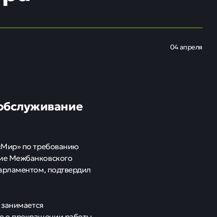
04 апреля
 обслуживание
 «Мир» по требованию
ние Межбанковского
парламентом, подтвердил
 занимается
е о прекращении работы