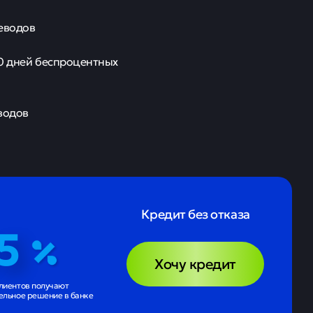
реводов
80 дней беспроцентных
водов
Кредит без отказа
5
Хочу кредит
лиентов получают
ельное решение в банке