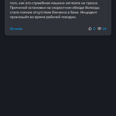
Авторы инициативы считают, что установление
лимита сделает цены на коммерческое образование
более адекватными.
Парламентарии также связывают нехватку
квалифицированных специалистов по ряду
направлений с ежегодным ростом стоимости
обучения, который делает высшее образование
менее доступным.
Назад в журнал