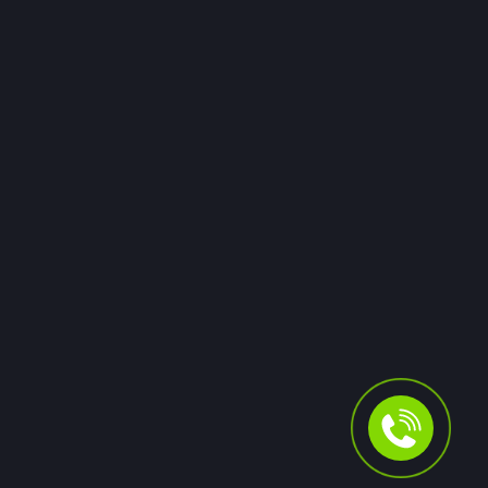
Губернатор Вологодской области Георгий Филимонов
был вынужден пересесть в автомобиль ГИБДД после
того, как его служебная машина заглохла на трассе.
Причиной остановки на скоростном обходе Вологды
стало полное отсутствие бензина в баке. Инцидент
произошёл во время рабочей поездки.
06 июля
0
26