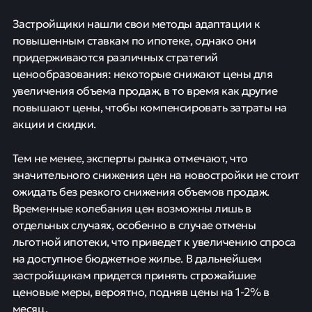
Таким образом, активность пользователей на рынке
недвижимости в России сократилась в целом на 12%
за месяц и на 18,5% по сравнению с аналогичным
периодом прошлого года, согласно данным «Авито
Недвижимости». Не только снижение спроса влияет
на предложение на рынке, но и разрешение вопросов
с комиссиями за льготные кредиты. Это привело к
возобновлению процесса выдачи решений о
финансировании и запуске новых объектов.
Застройщики нашли свои методы адаптации к
повышенным ставкам по ипотеке, однако они
придерживаются различных стратегий
ценообразования: некоторые снижают цены для
увеличения объема продаж, в то время как другие
повышают цены, чтобы компенсировать затраты на
акции и скидки.
Тем не менее, эксперты рынка отмечают, что