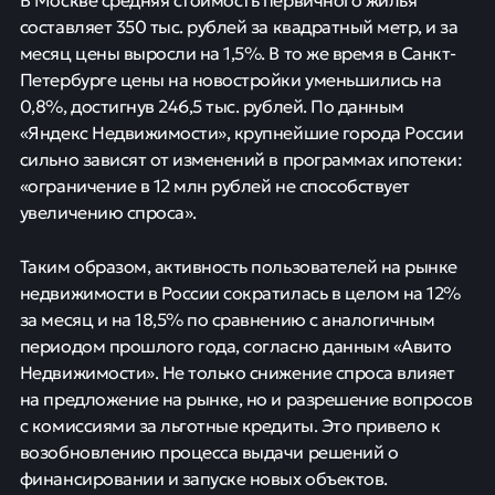
на 0,6% в марте, достигнув 167,1 тыс. рублей,
сообщили в «ЦИАН Аналитике». Однако в
предыдущем месяце рост был более значительным –
1,1%. Наибольший прирост стоимости жилья
наблюдается в Омске и Краснодаре (+22%, до 136,2
тыс. рублей и 176,5 тыс. рублей за квадратный метр
соответственно).
В Москве средняя стоимость первичного жилья
составляет 350 тыс. рублей за квадратный метр, и за
месяц цены выросли на 1,5%. В то же время в Санкт-
Петербурге цены на новостройки уменьшились на
0,8%, достигнув 246,5 тыс. рублей. По данным
«Яндекс Недвижимости», крупнейшие города России
сильно зависят от изменений в программах ипотеки:
«ограничение в 12 млн рублей не способствует
увеличению спроса».