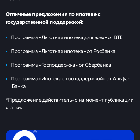
значительного снижения цен на новостройки не стоит
ожидать без резкого снижения объемов продаж.
Временные колебания цен возможны лишь в
отдельных случаях, особенно в случае отмены
льготной ипотеки, что приведет к увеличению спроса
на доступное бюджетное жилье. В дальнейшем
застройщикам придется принять строжайшие
ценовые меры, вероятно, подняв цены на 1-2% в
месяц.
Отличные предложения по ипотеке с
государственной поддержкой:
Программа «Льготная ипотека для всех» от ВТБ
Программа «Льготная ипотека» от Росбанка
Программа «Господдержка» от Сбербанка