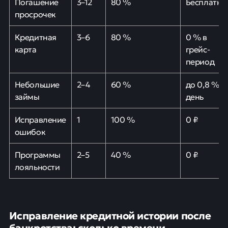
Погашение
3–12
80 %
Бесплатно
просрочек
Кредитная
3–6
80 %
0 % в
карта
грейс-
период
Небольшие
2–4
60 %
до 0,8 % в
займы
день
Исправление
1
100 %
0 ₽
ошибок
Программы
2–5
40 %
0 ₽
лояльности
Исправление кредитной истории после
банкротства: сколько времени