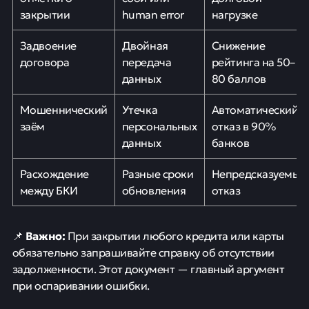
закрытии
human error
нагрузке
Задвоение
Двойная
Снижение
договора
передача
рейтинга на 50–
данных
80 баллов
Мошеннический
Утечка
Автоматический
заём
персональных
отказ в 90%
данных
банков
Расхождение
Разные сроки
Непредсказуемый
между БКИ
обновления
отказ
Важно:
📌
При закрытии любого кредита или карты
обязательно запрашивайте справку об отсутствии
задолженности. Этот документ — главный аргумент
при оспаривании ошибки.