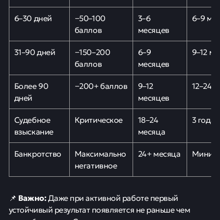
6–30 дней
−50–100
3–6
6–9 ме
баллов
месяцев
31–90 дней
−150–200
6–9
9–12 м
баллов
месяцев
Более 90
−200+ баллов
9–12
12–24 
дней
месяцев
Судебное
Критическое
18–24
3 года
взыскание
месяца
Банкротство
Максимально
24+ месяца
Миниму
негативное
Важно:
📌
Даже при активной работе первый
устойчивый результат появляется не раньше чем