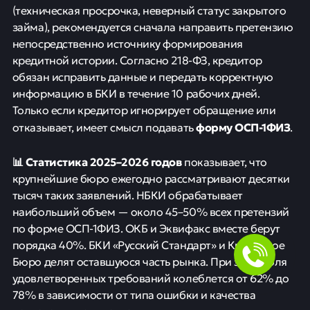
(техническая просрочка, неверный статус закрытого
займа), рекомендуется сначала направить претензию
непосредственно источнику формирования
кредитной истории. Согласно 218-ФЗ, кредитор
обязан исправить данные и передать корректную
информацию в БКИ в течение 10 рабочих дней.
Только если кредитор игнорирует обращение или
форму ОСП-1ФИЗ
отказывает, имеет смысл подавать
.
📊 Статистика 2025–2026 годов
показывает, что
крупнейшие бюро ежегодно рассматривают десятки
тысяч таких заявлений. НБКИ обрабатывает
наибольший объем — около 45–50% всех претензий
по форме ОСП-1ФИЗ. ОКБ и Эквифакс вместе берут
порядка 40%. БКИ «Русский Стандарт» и Кредитное
Бюро делят оставшуюся часть рынка. При этом доля
удовлетворенных требований колеблется от 62% до
78% в зависимости от типа ошибки и качества