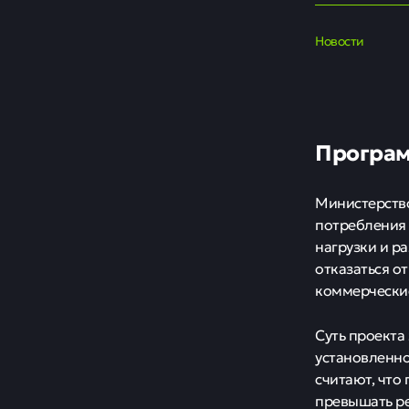
Новости
Програм
Министерство
потребления 
нагрузки и р
отказаться о
коммерческие
Суть проекта
установленно
считают, что
превышать ре