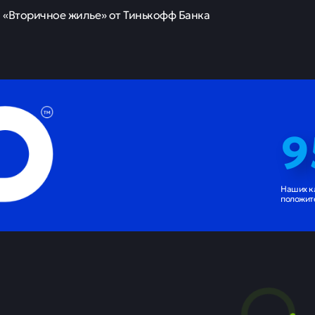
«Вторичное жилье» от Тинькофф Банка
9
Наших к
положит