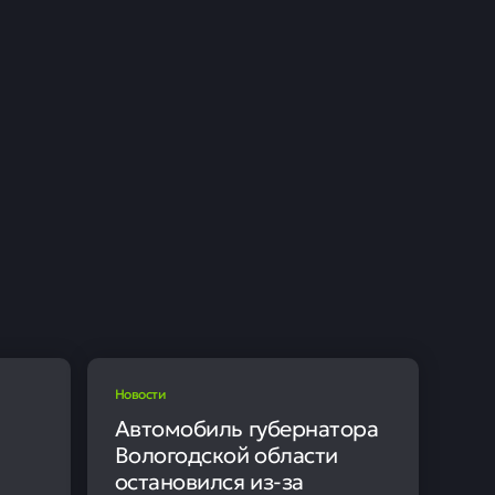
лара и евро на
26 марта
92,7761 рубля, курс евро