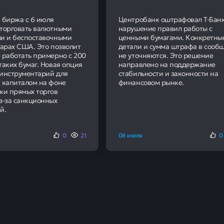
95
Наших клиентов пол
положительное реше