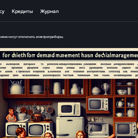
су
Кредиты
Журнал
та
ека для МСП
Кредит наличными
ияне могут отключить электроприборы.
ов
отный кредит
Рефинансирование кредитов
ные программы кредитования для бизнеса
Кредит на карту
Кредиты под залог авто
Кредиты под залог недвижимости
ллекторов и кредиторов
Кредиты с плохой КИ
Кредиты без справок