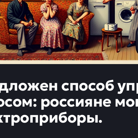
дложен способ уп
осом: россияне мо
ктроприборы.