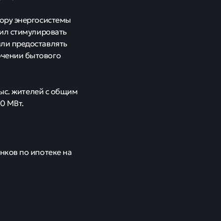
ору энергосистемы
жил стимулировать
ли предоставлять
ючении бытового
тыс. жителей с общим
0 МВт.
нков по ипотеке на