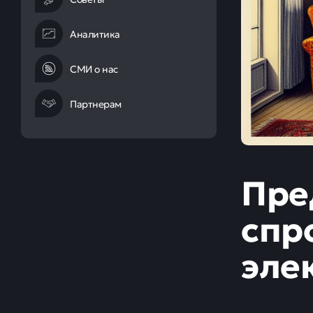
Аналитика
СМИ о нас
Партнерам
Пре
спр
эле