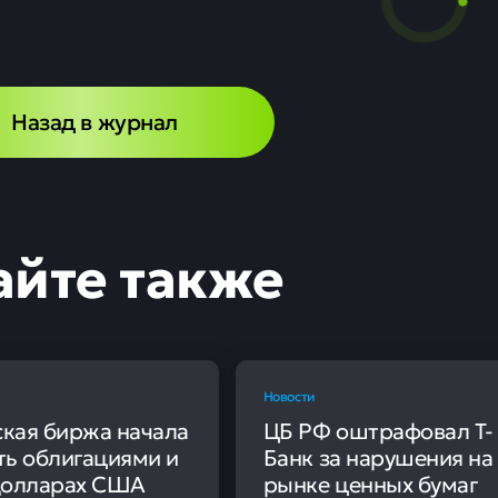
азатели курса дол
марта
0
33
ьные курсы валют
 Банком России на 25 марта 2024 года курс доллара равен 
убля.