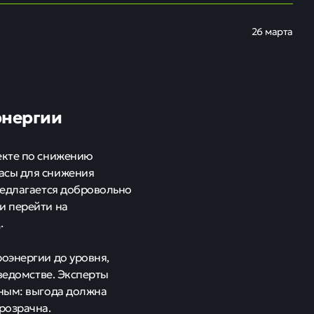
26 марта
энергии
екте по снижению
асы для снижения
редлагается добровольно
и перейти на
.
оэнергии до уровня,
 ведомстве. Эксперты
жным: выгода должна
розрачна.