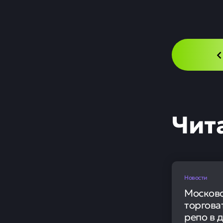
Пок
26 
Новости
Официал
Утвержденный
— 100,3651 р