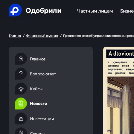
Одобрили
Частным лицам
Бизне
Помощь в получении креди
Ипот
Главная
/
Финансовый журнал
/
Предложен способ управления спросом: росс
Рефинансирование кредит
Обор
Ипотека
Льгот
Главное
Банкротство
Вопрос-ответ
Юридическая защита от ко
Кейсы
Анализ кредитной истории
Новости
Инвестиции
Советы