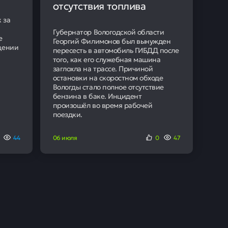
Кредит "под ключ" с гарантией
Получить кредит
учают
ние в банке