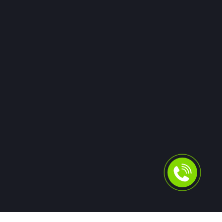
06 июля
0
45
Новости
Автомобиль губернатора Вологодской
области остановился из-за отсутствия
топлива
Губернатор Вологодской области Георгий Филимонов
был вынужден пересесть в автомобиль ГИБДД после
того, как его служебная машина заглохла на трассе.
Причиной остановки на скоростном обходе Вологды
стало полное отсутствие бензина в баке. Инцидент
произошёл во время рабочей поездки.
06 июля
0
49