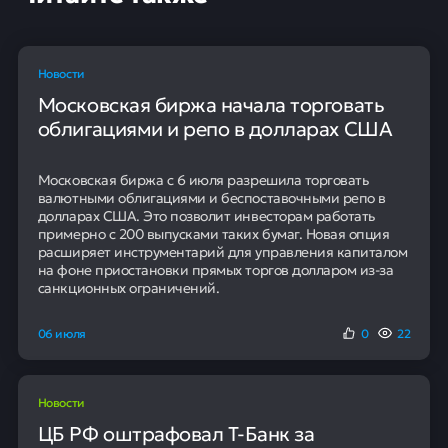
Российская пищевая компания «Эфко» в июне начнет
выпуск сладких безалкогольных напитков под новым
брендом HiPro. Продукция будет представлена в
алюминиевых банках объемом 250 мл.
В первые месяцы реализации планируется
произвести 100 тонн напитков. Продукт
позиционируется как функциональный: он будет
обогащен пищевыми волокнами, кальцием,
витаминами D3 и B12, с высоким содержанием белка и
низкой калорийностью.
Предполагаемая розничная цена составит до 180
рублей за банку. Сладкий вкус обеспечивается
белком браззеин, который является собственным
ингредиентом компании и заменяет сахар.