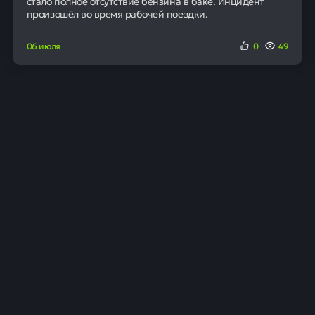
России с 2023 года и применяется к продукции с
содержанием сахара более 5 грамм на 100 мл. С
января 2026 года ставка акциза увеличилась на 10% и
составляет 7 рублей за литр.
Аналитики отмечают, что высокая цена может
ограничить массовое распространение напитка. На
конкурентном рынке безалкогольных напитков
стоимость для заметной доли обычно не превышает
80-90 рублей.
Продукция с ценником выше 100 рублей сможет
попасть лишь в ограниченное число торговых сетей.
Ритейлеры часто устанавливают наценку на такие
товары около 65%, а доходность для производителей
функциональных напитков часто незначительно
превышает показатели обычных из-за более
длительного цикла оборачиваемости.