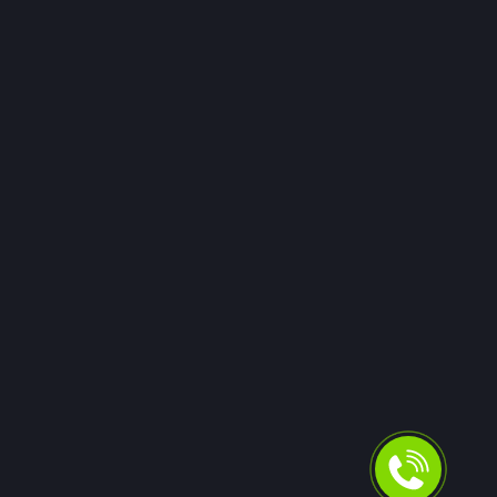
внешним партнерам.
Внутреннее взыскание долгов может казаться более
экономичным, однако привлечение
специализированных коллекторских агентств часто
позволяет добиться большей эффективности сборов.
Поэтому компании активно тестируют различные
стратегии работы с просрочкой.
Назад в журнал