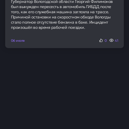
Экономические и регуляторные
причины роста
Значительным изменением стала структура
передаваемых долгов. Впервые долги,
предоставленные микрофинансовыми
организациями (МФО), превысили по сумме долги от
банков.
В денежном выражении на коллекторов передано
163,7 млрд рублей долгов от МФО, что составляет
46% от общего объема. Банковская просрочка
составила 156,5 млрд рублей или 44% от рынка.