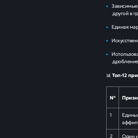
Зависимые 
другой в гр
Единая мар
Искусствен
Использова
дробление
Топ-12 пр
📊
№
Призн
1
Едины
аффил
2
Один и