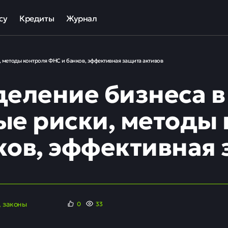
су
Кредиты
Журнал
та
ека для МСП
Кредит наличными
, методы контроля ФНС и банков, эффективная защита активов
ов
отный кредит
Рефинансирование кредитов
деление бизнеса в 
ные программы кредитования для бизнеса
Кредит на карту
Кредиты под залог авто
ые риски, методы
Кредиты под залог недвижимости
ков, эффективная 
ллекторов и кредиторов
Кредиты с плохой КИ
Кредиты без справок
, законы
0
33