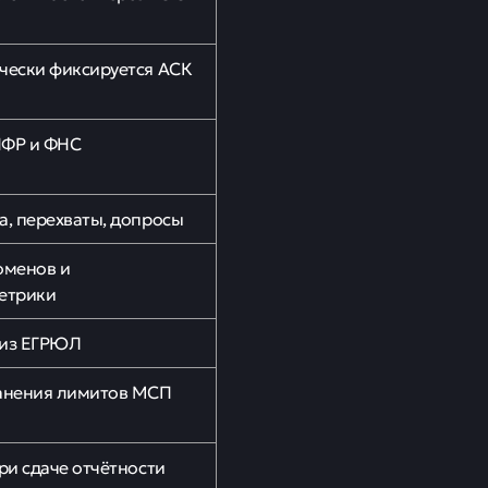
чески фиксируется АСК
ПФР и ФНС
а, перехваты, допросы
оменов и
етрики
лиз ЕГРЮЛ
анения лимитов МСП
ри сдаче отчётности