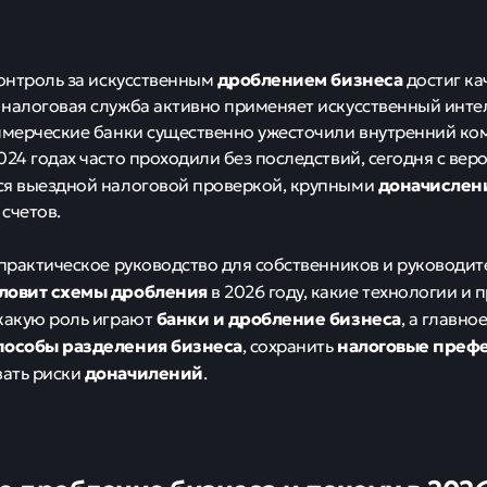
дроблением бизнеса
контроль за искусственным
достиг ка
налоговая служба активно применяет искусственный инте
ммерческие банки существенно ужесточили внутренний ко
024 годах часто проходили без последствий, сегодня с ве
доначислен
ся выездной налоговой проверкой, крупными
счетов.
 практическое руководство для собственников и руководит
ловит схемы дробления
в 2026 году, какие технологии и
банки и дробление бизнеса
какую роль играют
, а главно
пособы разделения бизнеса
налоговые преф
, сохранить
доначилений
ать риски
.