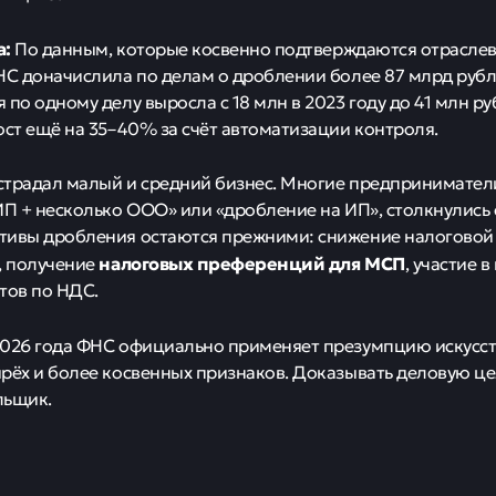
а:
По данным, которые косвенно подтверждаются отраслев
НС доначислила по делам о дроблении более 87 млрд рубл
 по одному делу выросла с 18 млн в 2023 году до 41 млн ру
ост ещё на 35–40% за счёт автоматизации контроля.
традал малый и средний бизнес. Многие предпринимател
ИП + несколько ООО» или «дробление на ИП», столкнулись
ивы дробления остаются прежними: снижение налоговой 
налоговых преференций для МСП
, получение
, участие 
тов по НДС.
026 года ФНС официально применяет презумпцию искусст
рёх и более косвенных признаков. Доказывать деловую це
льщик.