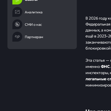
Аналитика
В 2026 году 
Федеральная 
СМИ о нас
данных, а ко
ещё в 2023–2
Партнерам
заканчивают
блокировкой 
Эта статья —
ФНС 
именно
инспекторы, 
легальные с
минимизиров