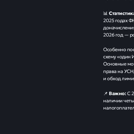
Статистик
📊
2025 годах Ф
доначисления
2026 год — р
Особенно пос
схему «один 
Основные мот
права на УСН
и обход лими
Важно:
📌
С 2
наличии четы
налогоплате