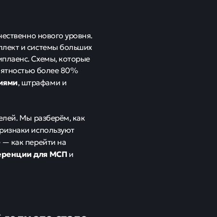
чественно нового уровня.
ллект и системы больших
мплаенс. Схемы, которые
роятностью более 80%
иями
, штрафами и
елей. Мы разберём, как
 признаки используют
е — как перейти на
еренции для МСП
и