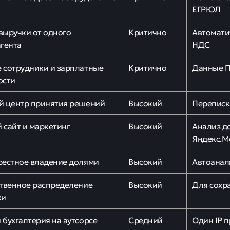
ЕГРЮЛ
ыручки от одного
Критично
Автомати
гента
НДС
 сотрудники и зарплатные
Критично
Данные 
ости
й центр принятия решений
Высокий
Переписк
сайт и маркетинг
Высокий
Анализ д
Яндекс.М
рестное владение долями
Высокий
Автоана
твенное распределение
Высокий
Для сохр
ки
бухгалтерия на аутсорсе
Средний
Один IP п