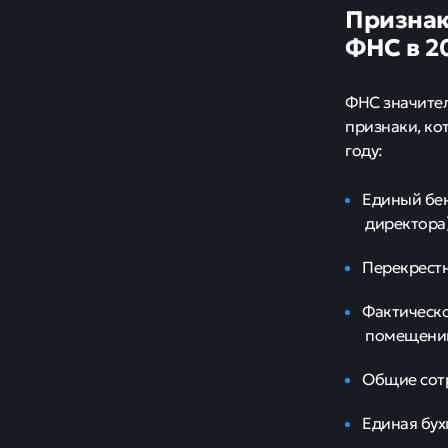
Признак
ФНС в 2
ФНС значител
признаки, ко
году:
Единый бен
директора)
Перекрестн
Фактическо
помещени
Общие сотр
Единая бух