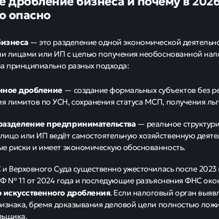
е дробление бизнеса и почему в 2026
о опасно
бизнеса
— это разделение одной экономической деятельн
и лицами или ИП с целью получения необоснованной нал
а принципиально разных подхода:
нное дробление
— создание формальных субъектов без р
 лимитов по УСН, сохранения статуса МСП, получения льго
разделение предпринимательства
— реальное структури
лицо или ИП ведёт самостоятельную хозяйственную деятел
ые риски и имеет экономическую обоснованность.
и Верховного Суда существенно ужесточилась после 2023 
Ф № 11 от 2024 года и последующие разъяснения ФНС око
 искусственного дробления
. Если налоговый орган выяв
изнака, бремя доказывания деловой цели полностью ложи
льщика.