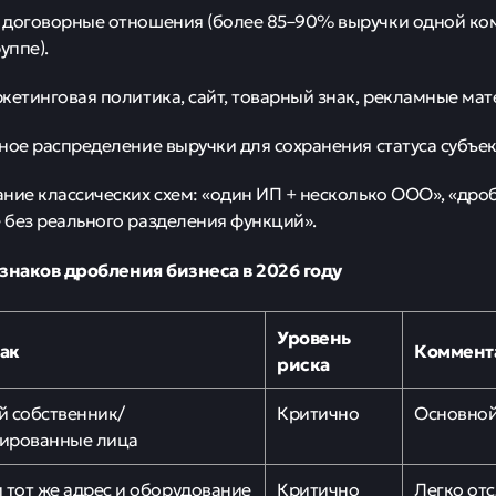
договорные отношения (более 85–90% выручки одной ком
уппе).
кетинговая политика, сайт, товарный знак, рекламные мат
ное распределение выручки для сохранения статуса субъе
ние классических схем: «один ИП + несколько ООО», «дро
 без реального разделения функций».
изнаков дробления бизнеса в 2026 году
Уровень
ак
Коммент
риска
й собственник/
Критично
Основной
ированные лица
 тот же адрес и оборудование
Критично
Легко отс