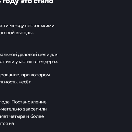
 году это стало
ости между несколькими
оговой выгоды.
еальной деловой цели для
т или участия в тендерах.
рование, при котором
ьность, несёт
года. Постановление
нчательно закрепили
ляет четыре и более
тся на