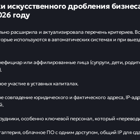
и искусственного дробления бизнес
026 году
ьно расширила и актуализировала перечень критериев. В
торые используются в автоматических системах и при выез
ефициар или аффилированные лица (супруги, дети, роди
.
ое участие в уставных капиталах.
е совпадение юридического и фактического адреса, IP-адр
й.
удники, особенно ключевой персонал, который «перевод
галтерия, облачное ПО с одним доступом, общий IP для сда