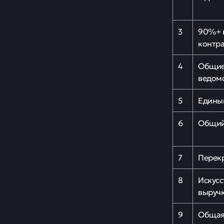
3
90%+ в
контра
4
Общие
ведом
5
Едины
6
Общий 
7
Перек
8
Искусс
выруч
9
Общая 