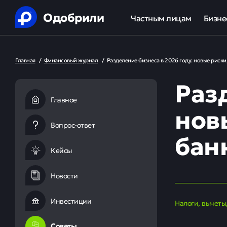
Одобрили
Частным лицам
Бизне
Помощь в получении креди
Ипот
Главная
/
Финансовый журнал
/
Разделение бизнеса в 2026 году: новые риски
Рефинансирование кредит
Обор
Раз
Ипотека
Льгот
Главное
нов
Банкротство
Вопрос-ответ
бан
Юридическая защита от ко
Кейсы
Анализ кредитной истории
Новости
Инвестиции
Налоги, вычеты
Советы