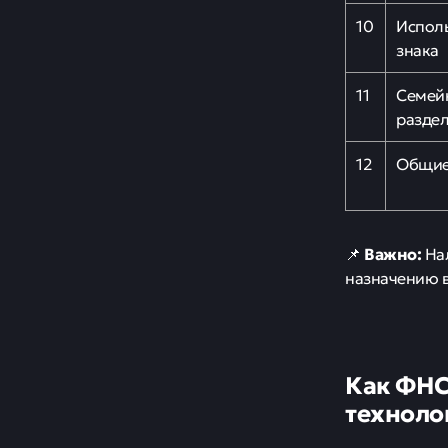
10
Исполь
знака
11
Семей
разде
12
Общие 
Важно:
📌
Нал
назначению в
Как ФНС
техноло