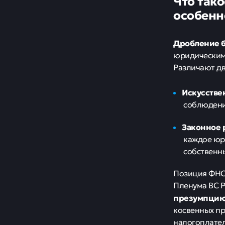
Что тако
особенн
Дробление 
юридическим
Различают дв
Искусстве
соблюдения
Законное 
каждое юр
собственн
Позиция ФНС 
Пленума ВС Р
презумпцию
косвенных пр
налогоплате