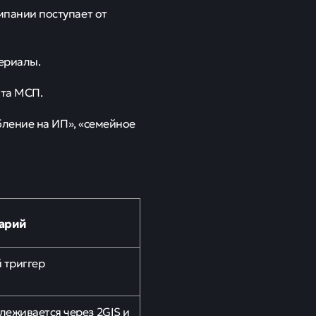
пании поступает от
ериалы.
кта МСП.
бление на ИП», «семейное
арий
 триггер
леживается через 2GIS и