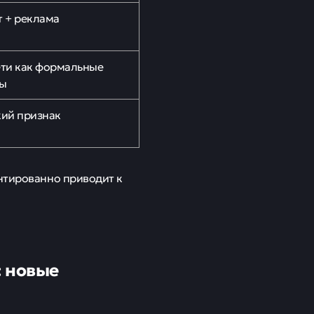
т + реклама
ети как формальные
цы
кий признак
антированно приводит к
: новые