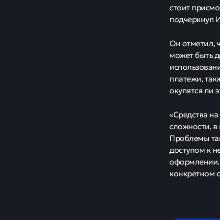
стоит присмо
подчеркнул И
Он отметил, 
может быть д
использовани
платежи, так
окупятся ли э
«Средства на
сложности, в
Проблемы так
доступом к н
оформлении. 
конкретном с