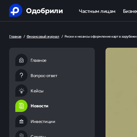
Одобрили
Частным лицам
Бизне
Помощь в получении креди
Ипот
Главная
/
Финансовый журнал
/
Риски и нюансы оформления карт в зарубежны
Рефинансирование кредит
Обор
Ипотека
Льгот
Главное
Банкротство
Вопрос-ответ
Юридическая защита от ко
Кейсы
Анализ кредитной истории
Новости
Инвестиции
Советы