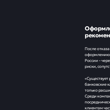
Оформле
рекоме
После отказа
оформлению к
России – чер
риски, сопут
«Существует 
банковские к
только расши
Среди компан
посредничес
клиентам час