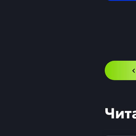
сообщили из 
Согласно зая
с потенциаль
расчетов с з
В 2014 году 
что банк при