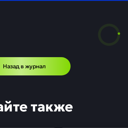
Агентства по страхованию вкладов.
влению Агентства, суд ранее назначил Павла Фетисова су
ной суммой в 4,8 миллиарда рублей. Окончательная цифра
аинтересованными сторонами.
Центробанк отозвал у "Навигатора" лицензию на банковские
нимал высокие риски при размещении средств в низкокаче
95
Наших клиентов получ
положительное решение