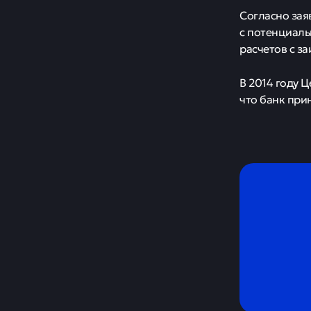
Нав
бан
Новости
Павел Ф
Суд Москвы п
неплатежеспо
требуемые ба