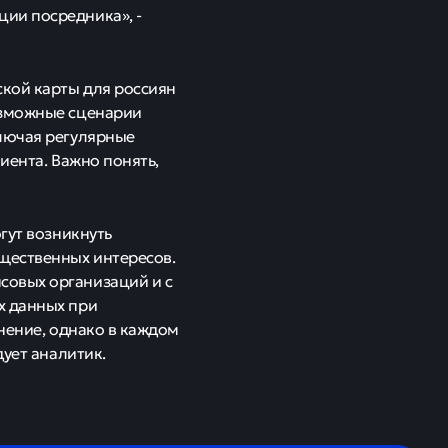
ии посредника», -
ской карты для россиян
озможные сценарии
ключая регулярные
иента. Важно понять,
гут возникнуть
щественных интересов.
совых организаций и с
х данных при
енение, однако в каждом
дует аналитик.