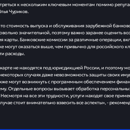
треться к нескольким ключевым моментам помимо репутац
лья Чуриков.
что стоимость выпуска и обслуживания зарубежной банков
овольно значительной, поэтому важно заранее оценить в
я карты. Банковские комиссии за различные операции, в
же могут оказаться выше, чем привычно для российского кл
ти расходы.
 карте не находятся под юрисдикцией России, и поэтому мо
 некоторых случаях даже невозможность защиты своих иму
же могут возникнуть с программным обеспечением финан
ему. Отдельные вопросы вызывает обработка персональны
Несмотря на все эти трудности, услуги находят свое прим
лучае стоит внимательно взвесить все аспекты», - рекомен