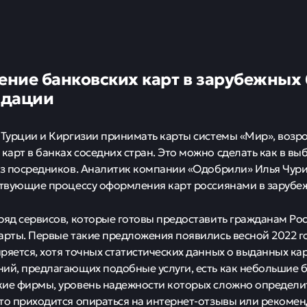
ние банковских карт в зарубежных б
ндации
 Турции и Киргизии принимать карты системы «Мир», возро
арт в банках соседних стран. Это можно сделать как в выб
ез посредников. Аналитик компании «Одобрили» Илья Чур
ствующие процессу оформления карт россиянами в зарубе
ряд сервисов, которые готовы предоставить гражданам Р
арты. Первые такие предложения появились весной 2022 год
ряется, хотя точных статистических данных о выданных карт
ий, предлагающих подобные услуги, есть как небольшие ба
кие фирмы, уровень надежности которых сложно определи
то приходится опираться на интернет-отзывы или рекоме