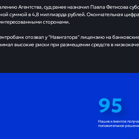
игатор Павел Фет
кротом.
0
218
етисов объявлен банкротом
ризнал прежний глава совета банка "Навигатор" Павла Фе
собным, начав процедуру реализации его имущества. 2,2 
нком, включены в список требований кредиторов бывшего