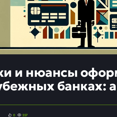
ки и нюансы офор
убежных банках: а
0
557