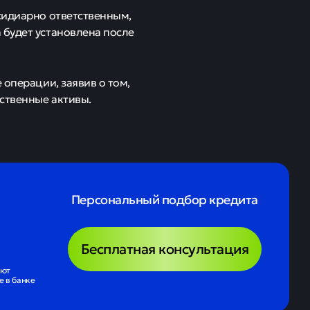
исов объявлен
09 апреля
тисова
миллиарда рублей,
 руководителя,