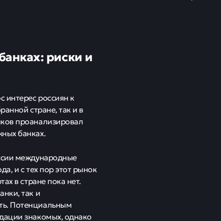
анках: риски и
с интерес россиян к
ранной стране, так и в
иков проанализировал
жных банках.
оссии международные
а, и с тех пор этот рынок
ах в стране пока нет.
нки, так и
ть. Потенциальным
ндации знакомых, однако