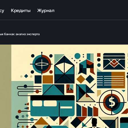
су
Кредиты
Журнал
та
ека для МСП
Кредит наличными
х банках: анализ эксперта
ов
отный кредит
Рефинансирование кредитов
ные программы кредитования для бизнеса
Кредит на карту
Кредиты под залог авто
Кредиты под залог недвижимости
ллекторов и кредиторов
Кредиты с плохой КИ
Кредиты без справок