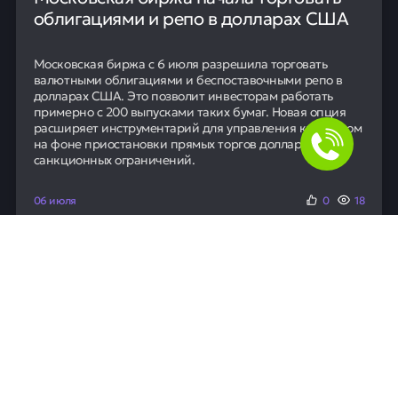
облигациями и репо в долларах США
Московская биржа с 6 июля разрешила торговать
валютными облигациями и беспоставочными репо в
долларах США. Это позволит инвесторам работать
примерно с 200 выпусками таких бумаг. Новая опция
расширяет инструментарий для управления капиталом
на фоне приостановки прямых торгов долларом из-за
санкционных ограничений.
06 июля
0
18
Новости
ЦБ РФ оштрафовал Т-Банк за
нарушения на рынке ценных бумаг
Центробанк оштрафовал Т-Банк за нарушение правил
работы с ценными бумагами. Конкретные детали и
сумма штрафа в сообщении не уточняются. Это