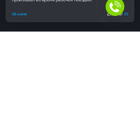
06 июля
0
35
Для людей
Помощь в получении кредита
Рефинансирование кредитов
Ипотека
Автокредит
Банкротство
Юридическая защита от коллекторов и кредиторов