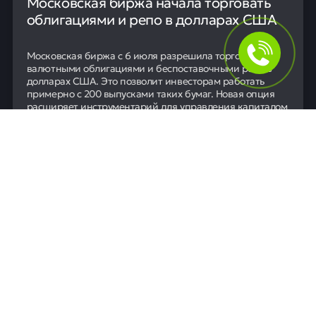
Московская биржа начала торговать
облигациями и репо в долларах США
Московская биржа с 6 июля разрешила торговать
валютными облигациями и беспоставочными репо в
долларах США. Это позволит инвесторам работать
примерно с 200 выпусками таких бумаг. Новая опция
расширяет инструментарий для управления капиталом
на фоне приостановки прямых торгов долларом из-за
санкционных ограничений.
06 июля
0
18
Новости
ЦБ РФ оштрафовал Т-Банк за
нарушения на рынке ценных бумаг
Центробанк оштрафовал Т-Банк за нарушение правил
работы с ценными бумагами. Конкретные детали и
сумма штрафа в сообщении не уточняются. Это