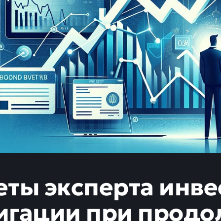
еты эксперта инве
игации при прод