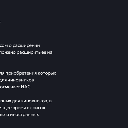
о
осом о расширении
дложено расширить ее на
для приобретения которых
 для чиновников
отмечает НАС.
пных для чиновников, в
оящее время в список
ых и иностранных