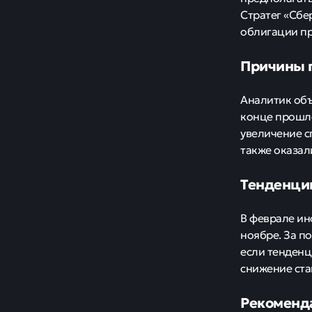
Стратег «Сбе
облигации пр
Причины 
Аналитик объ
конце прошло
увеличение с
также оказал
Тенденци
В феврале ин
ноябре. За п
если тенденц
снижение ста
Рекоменда