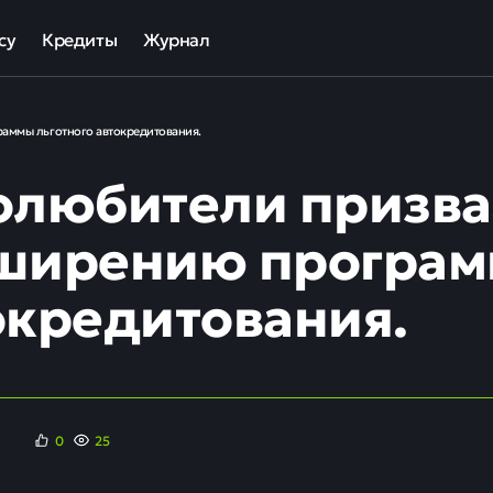
су
Кредиты
Журнал
та
ека для МСП
Кредит наличными
аммы льготного автокредитования.
ов
отный кредит
Рефинансирование кредитов
олюбители призва
ные программы кредитования для бизнеса
Кредит на карту
Кредиты под залог авто
ширению програм
Кредиты под залог недвижимости
окредитования.
ллекторов и кредиторов
Кредиты с плохой КИ
Кредиты без справок
0
25