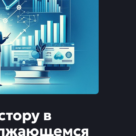
стору в
олжающемся