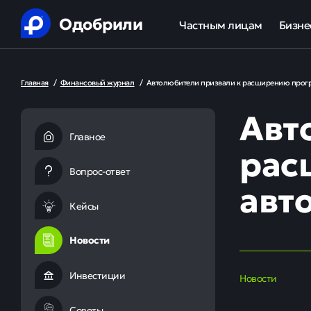
Одобрили
Частным лицам
Бизне
Помощь в получении креди
Ипот
Главная
/
Финансовый журнал
/
Автолюбители призвали к расширению прогр
Рефинансирование кредит
Обор
Авт
Ипотека
Льгот
Главное
рас
Банкротство
Вопрос-ответ
авт
Юридическая защита от ко
Кейсы
Анализ кредитной истории
Новости
Инвестиции
Новости
Советы