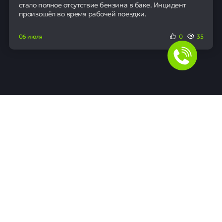
стало полное отсутствие бензина в баке. Инцидент
произошёл во время рабочей поездки.
06 июля
0
35
Для людей
Помощь в получении кредита
Рефинансирование кредитов
Ипотека
Автокредит
Банкротство
Юридическая защита от коллекторов и кредиторов