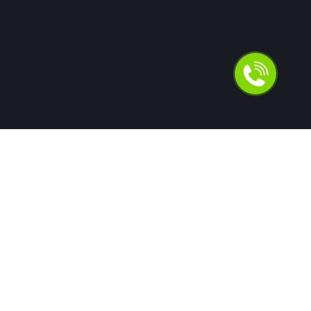
Для людей
Помощь в получении кредита
Рефинансирование кредитов
Ипотека
Автокредит
Банкротство
Юридическая защита от коллекторов и кредиторов