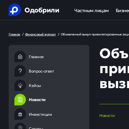
Одобрили
Частным лицам
Бизне
Помощь в получении креди
Ипот
Главная
/
Финансовый журнал
/
Объявленный выкуп привилегированных акци
Рефинансирование кредит
Обор
Объ
Ипотека
Льгот
Главное
при
Банкротство
Вопрос-ответ
выз
Юридическая защита от ко
Кейсы
Анализ кредитной истории
Новости
Инвестиции
Новости
Советы