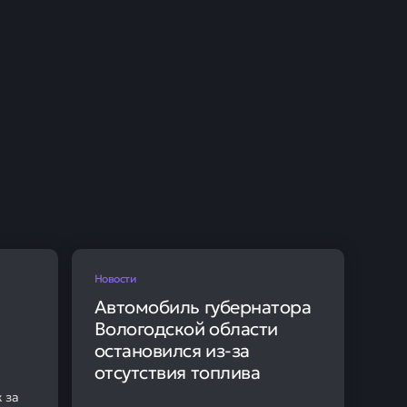
15 мая
чистую прибыль по РСБУ в
мму 21,3 млрд рублей.