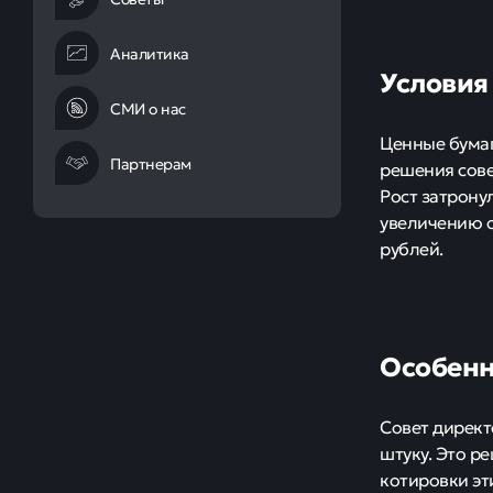
Аналитика
Условия
СМИ о нас
Ценные бумаг
Партнерам
решения сове
Рост затрону
увеличению о
рублей.
Особенн
Совет директ
штуку. Это р
котировки эт