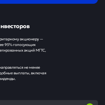
инвесторов
оритарному акционеру —
лее 95% голосующих
легированных акций МГТС,
направляться не менее
одобные выплаты, включая
виденды.