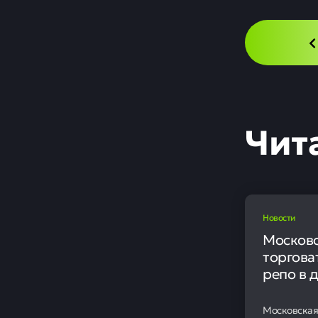
Новости
Финансо
«Газпром неф
размере 4,08