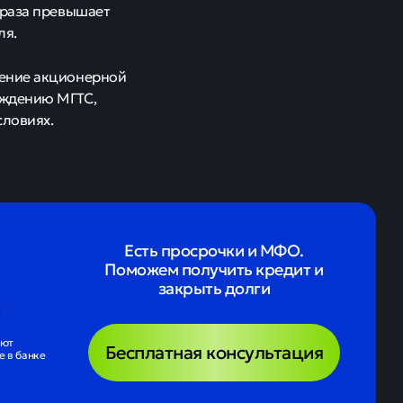
 раза превышает
ля.
ление акционерной
рждению МГТС,
словиях.
Есть просрочки и МФО.
Поможем получить кредит и
закрыть долги
ают
Бесплатная консультация
 в банке