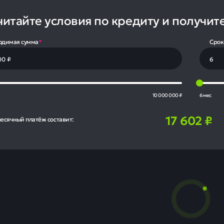
читайте условия по кредиту и получит
одимая сумма
*
Срок
10 000 000 ₽
6 мес
17 602
₽
есячный платёж составит:
пром нефть вышла
гам первого кварт