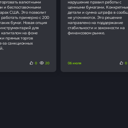
95
Наших клиентов получ
положительное решение
олного 2025 года
ании за период с января по март составила 651,2 млрд руб
 показателя аналогичного периода прошлого года. В то ж
на 69%, достигнув 139,2 млрд рублей.
 снижение себестоимости продаж на 25% — до 512 млрд 
ионной прибыли. Прибыль от продаж составила 79,9 млрд ру