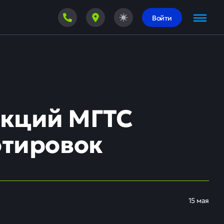
Войти
акций МГТС
отировок
15 мая