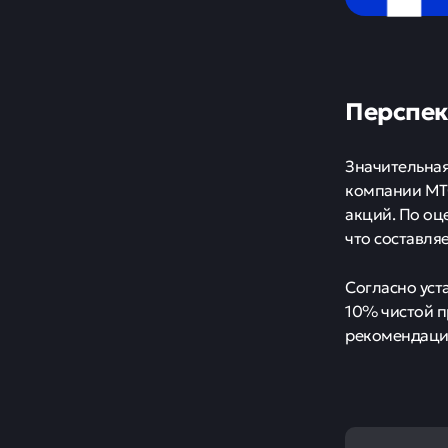
Перспек
Значительна
компании МТС
акций. По оц
что составля
Согласно уст
10% чистой п
рекомендацию