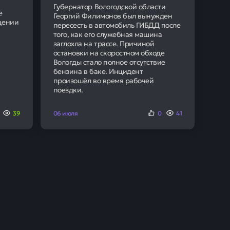
Кредит без залога и
поручителей
Получить кредит
ают
 в банке
лей, снизившись на 15%
е время валовая прибыль
рублей — способствовало
блей, что в 4,5 раза