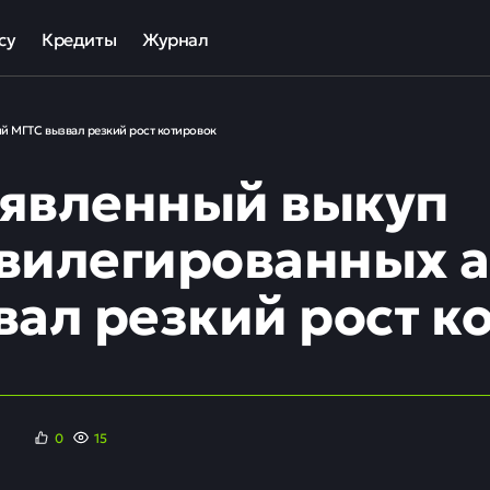
су
Кредиты
Журнал
та
ека для МСП
Кредит наличными
й МГТС вызвал резкий рост котировок
ов
отный кредит
Рефинансирование кредитов
явленный выкуп
ные программы кредитования для бизнеса
Кредит на карту
Кредиты под залог авто
вилегированных 
Кредиты под залог недвижимости
вал резкий рост к
ллекторов и кредиторов
Кредиты с плохой КИ
Кредиты без справок
0
15