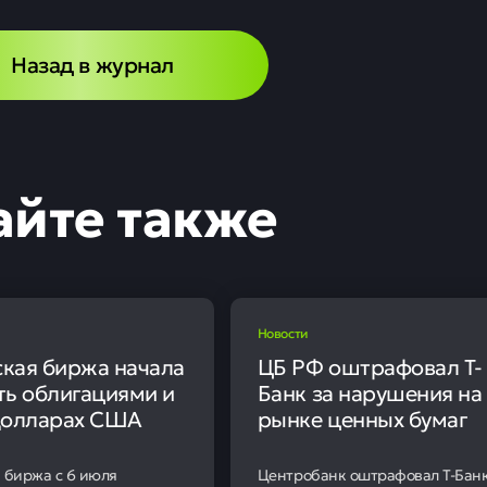
0
13
вые результаты квартала
ть» по итогам первого квартала 2026 года зафиксировала 
 млрд рублей. Годом ранее компания показала убыток на су