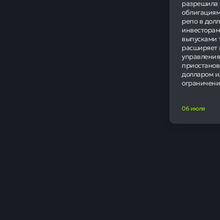
Итоги п
Выручка комп
относительно
увеличилась 
Существенное
росту операц