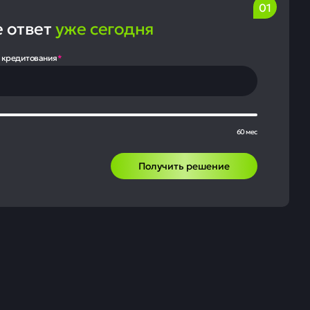
е ответ
уже сегодня
 кредитования
*
60 мес
Получить решение
 в прибыль по
ала