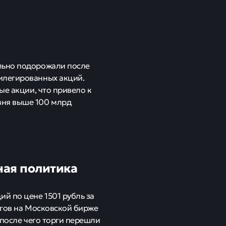
льно подорожали после
илегированных акций.
ые акции, что привело к
вня выше 100 млрд
ная политика
й по цене 1501 рубль за
ргов на Московской бирже
 после чего торги перешли