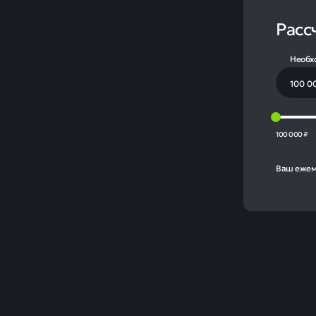
Расс
Необх
100 000 ₽
Ваш ежем
Газ
ито