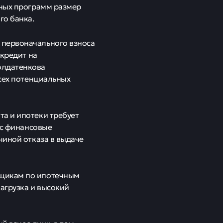
чных программ размер
го банка.
 первоначального взноса
 кредит на
олдатенкова
всех потенциальных
а и ипотеки требует
ос финансовые
чиной отказа в выдаче
мщикам по ипотечным
агрузка и высокий