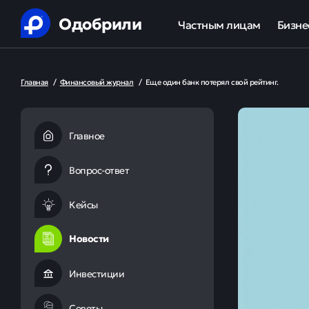
Одобрили
Частным лицам
Бизне
Помощь в получении креди
Ипот
Главная
/
Финансовый журнал
/
Еще один банк потерял свой рейтинг.
Рефинансирование кредит
Обор
Ипотека
Льгот
Главное
Банкротство
Вопрос-ответ
Юридическая защита от ко
Кейсы
Анализ кредитной истории
Новости
Инвестиции
Советы