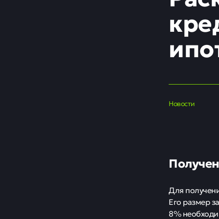
кре
ипо
Новости
Получен
Для получени
Его размер з
8% необходи