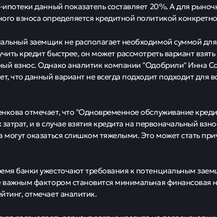
T-ипотеки данный показатель составляет 20%. А для рыно
ого взноса определяется кредитной политикой конкретно
альный заемщик не располагает необходимой суммой для
учить кредит быстрее, он может рассмотреть вариант взять
ый взнос. Однако аналитик компании "Одобрили" Инна С
ет, что данный вариант не всегда подходит подходит для 
нкова отмечает, что "Одновременное обслуживание кредит
 затрат, и в случае взятия кредита на первоначальный взн
а могут оказаться слишком тяжелыми. Это может стать при
ремя банки ужесточают требования к потенциальным зае
е важным фактором становится минимальная финансовая н
йтинг, отмечает аналитик.