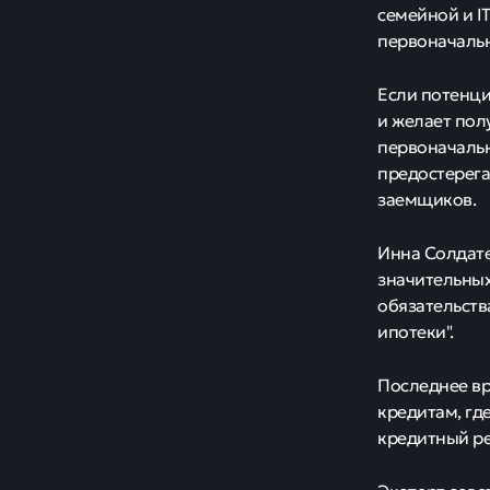
семейной и I
первоначальн
Если потенци
и желает пол
первоначальн
предостерега
заемщиков.
Инна Солдате
значительных
обязательств
ипотеки".
Последнее в
кредитам, гд
кредитный ре