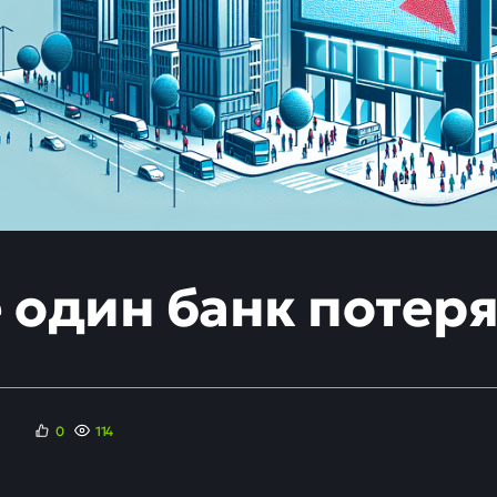
 один банк потеря
0
114