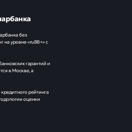
снарбанка
арбанка без
г на уровне «ruBB+» с
анковских гарантий и
ся в Москве, а
е кредитного рейтинга
тодологии оценки