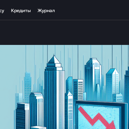
су
Кредиты
Журнал
та
ека для МСП
Кредит наличными
ов
отный кредит
Рефинансирование кредитов
ные программы кредитования для бизнеса
Кредит на карту
Кредиты под залог авто
Кредиты под залог недвижимости
ллекторов и кредиторов
Кредиты с плохой КИ
Кредиты без справок