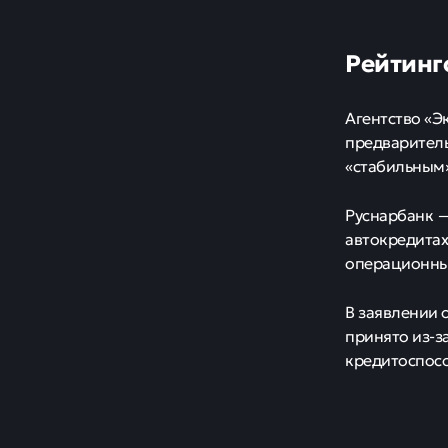
Рейтинг
Агентство «Э
предваритель
«стабильным»
Руснарбанк —
автокредитах
операционный
В заявлении 
принято из-з
кредитоспосо