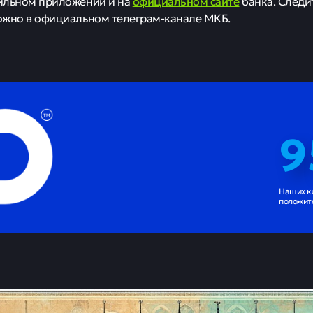
официальном сайте
ильном приложении и на
банка. Следи
ожно в официальном телеграм-канале МКБ.
9
Наших к
положит