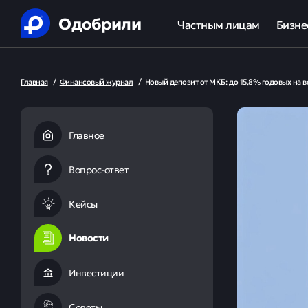
Одобрили
Частным лицам
Бизне
Помощь в получении креди
Ипот
Главная
/
Финансовый журнал
/
Новый депозит от МКБ: до 15,8% годовых на в
Рефинансирование кредит
Обор
Ипотека
Льгот
Главное
Банкротство
Вопрос-ответ
Юридическая защита от ко
Кейсы
Анализ кредитной истории
Новости
Инвестиции
Советы