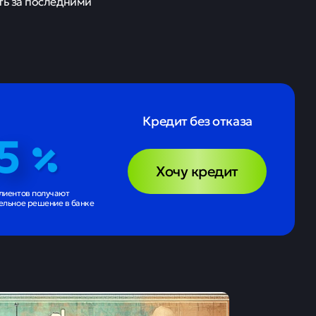
ть за последними
Кредит без отказа
5
Хочу кредит
лиентов получают
ельное решение в банке