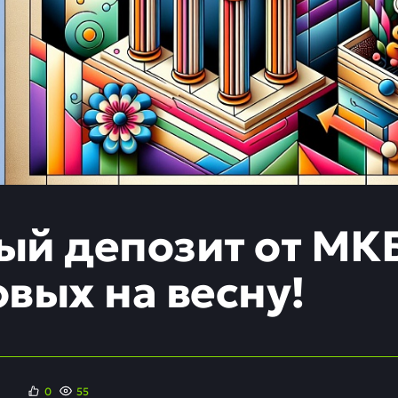
ый депозит от МКБ
овых на весну!
0
55