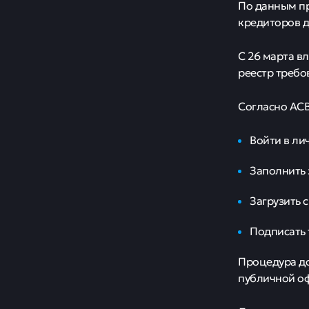
По данным пр
кредиторов д
С 26 марта в
реестр требо
Согласно АСВ
Войти в ли
Заполнить 
Загрузить 
Подписать
Процедура до
публичной о