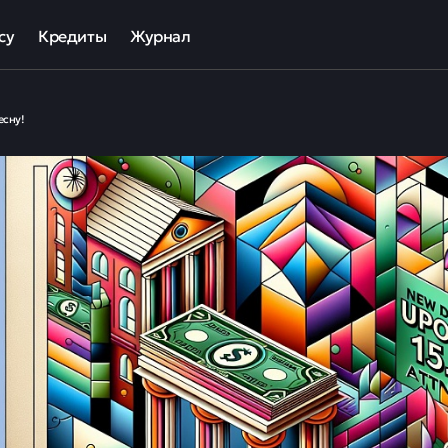
су
Кредиты
Журнал
та
ека для МСП
Кредит наличными
есну!
ов
отный кредит
Рефинансирование кредитов
ные программы кредитования для бизнеса
Кредит на карту
Кредиты под залог авто
Кредиты под залог недвижимости
ллекторов и кредиторов
Кредиты с плохой КИ
Кредиты без справок