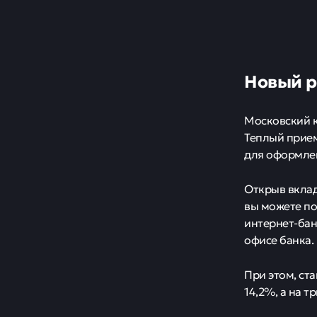
Новый р
Московский к
Теплый прием
для оформле
Открыв вклад
вы можете по
интернет-бан
офисе банка.
При этом, ста
14,2%, а на т