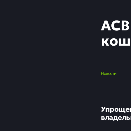
АСВ
кош
Новости
Упрощен
владель