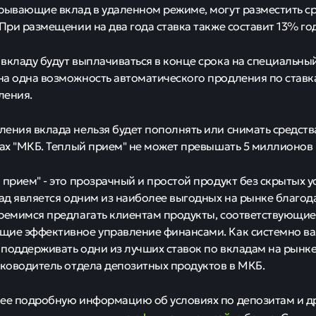
рывающие вклад в удаленном режиме, могут разместить ср
 При размещении на два года ставка также составит 13% го
вкладу будут выплачиваться в конце срока на специальный
а одна возможность автоматического продления по став
ления.
ения вклада нельзя будет пополнять или снимать средства
дах "МКБ. Теплый прием" не может превышать 5 миллионов 
 прием" - это прозрачный и простой продукт без скрытых 
лад является одним из наиболее выгодных на рынке благода
ремимся предлагать клиентам продукты, соответствующие
щие эффективное управление финансами. Как системно в
поддерживать одни из лучших ставок по вкладам на рынке
уководитель отдела депозитных продуктов в МКБ.
лее подробную информацию об условиях по депозитам и д