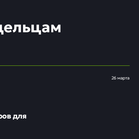
адельцам
26 марта
ров для