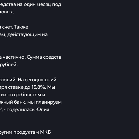
едства на один месяц под
довых.
 счет. Также
кам, действующим на
 частично. Сумма средств
рублей.
условий. На сегодняшний
ря ставке до 15,8%. Мы
 их потребностям и
ажный банк, мы планируем
", - поделилась Юлия
ругим продуктам МКБ