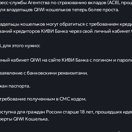
есс-службы Агентства по страхованию вкладов (АСВ), про
ля владельцев QIWI-кошельков теперь более проста.
ладельцы кошельков могут обратиться с требованием кред
ваний кредиторов КИВИ Банка через свой личный кабинет 
, для этого нужно:
чный кабинет QIWI на сайте КИВИ Банка с логином и парол
заявление с банковскими реквизитами.
скан паспорта.
 требование полученным в СМС кодом.
ступна для граждан России старше 18 лет, прошедших ид
ферты QIWI Кошелька.