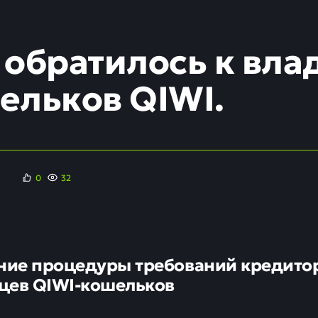
 обратилось к вл
ельков QIWI.
0
32
ие процедуры требований кредито
цев QIWI-кошельков