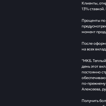
Клиенты, отк
13% ставкой.
Проценты по 
предусмотрен
момент прод
После оформл
на всех вкла
"МКБ. Теплый
день этот вк
постоянно ст
обеспечиваю
по-прежнему 
Алексеева, р
Получить бо