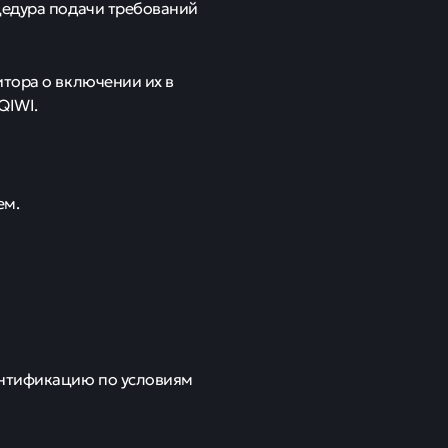
цедура подачи требований
итора о включении их в
QIWI.
ем.
ентификацию по условиям