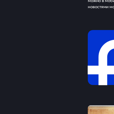
можно в моб
новостями м