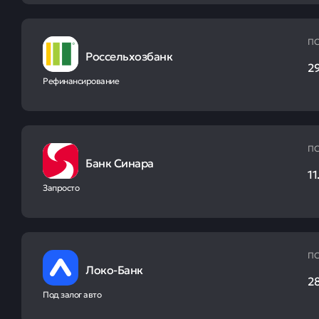
ПС
Россельхозбанк
2
Рефинансирование
ПС
Банк Синара
11
Запросто
ПС
Локо-Банк
2
Под залог авто