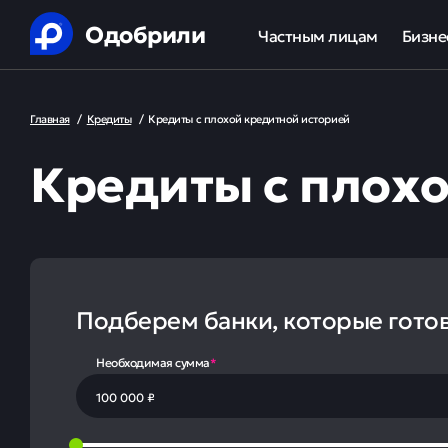
Одобрили
Частным лицам
Бизне
Помощь в получении креди
Ипот
Главная
/
Кредиты
/
Кредиты с плохой кредитной историей
Рефинансирование кредит
Обор
Кредиты с плохо
Ипотека
Льгот
Банкротство
Юридическая защита от ко
Подберем банки, которые гото
Анализ кредитной истории
Необходимая сумма
*