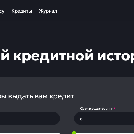
су
Кредиты
Журнал
та
ека для МСП
Кредит наличными
ов
отный кредит
Рефинансирование кредитов
й кредитной исто
ные программы кредитования для бизнеса
Кредит на карту
Кредиты под залог авто
Кредиты под залог недвижимости
ллекторов и кредиторов
Кредиты с плохой КИ
Кредиты без справок
вы выдать вам кредит
Срок кредитования
*