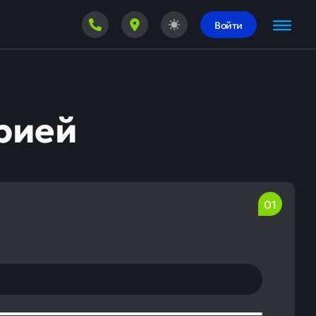
Войти
рией