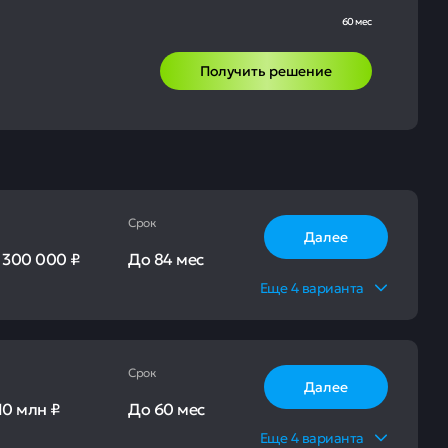
60 мес
Получить решение
Срок
Далее
-
300 000 ₽
До
84 мес
Еще
4
варианта
Срок
Далее
10 млн ₽
До
60 мес
Еще
4
варианта