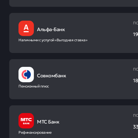
ПС
Альфа-Банк
19
Наличными с услугой «Выгодная ставка»
ПС
Совкомбанк
18
Пенсионный плюс
ПС
МТС Банк
33
Рефинансирование