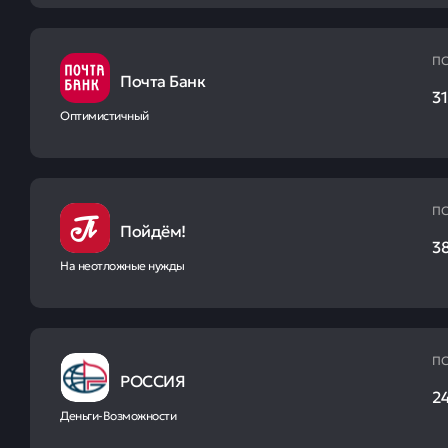
ПС
Почта Банк
31
Оптимистичный
ПС
Пойдём!
38
На неотложные нужды
ПС
РОССИЯ
2
Деньги-Возможности