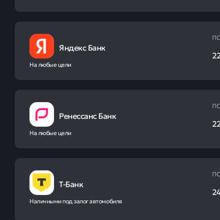
ПС
Яндекс Банк
2
На любые цели
ПС
Ренессанс Банк
2
На любые цели
ПС
Т-Банк
2
Наличными под залог автомобиля