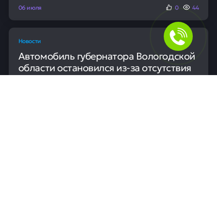
06 июля
0
44
Новости
Автомобиль губернатора Вологодской
области остановился из-за отсутствия
топлива
Губернатор Вологодской области Георгий Филимонов
был вынужден пересесть в автомобиль ГИБДД после
того, как его служебная машина заглохла на трассе.
Причиной остановки на скоростном обходе Вологды
стало полное отсутствие бензина в баке. Инцидент
произошёл во время рабочей поездки.
06 июля
0
47