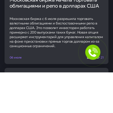
облигациями и репо в долларах США
Московская биржа с 6 июля разрешила торговать
валютными облигациями и беспоставочными репо в
долларах США. Это позволит инвесторам работать
примерно с 200 выпусками таких бумаг. Новая опция
расширяет инструментарий для управления капиталом
на фоне приостановки прямых торгов долларом из-за
санкционных ограничений.
06 июля
0
21
Новости
ЦБ РФ оштрафовал Т-Банк за
нарушения на рынке ценных бумаг
Центробанк оштрафовал Т-Банк за нарушение правил
работы с ценными бумагами. Конкретные детали и
сумма штрафа в сообщении не уточняются. Это