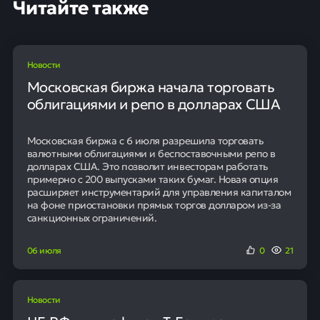
В ходе встречи в Пекине обсуждались ключевые
проекты в энергетической сфере.
Завершается строительство новых энергоблоков на
двух атомных электростанциях в Китае. На
Тяньваньской АЭС идут работы по седьмому и
восьмому блокам, на АЭС «Сюйдапу» — по третьему и
четвертому.
95
Наших клиентов получают
положительное решение в банке
Персональный подбор кредита