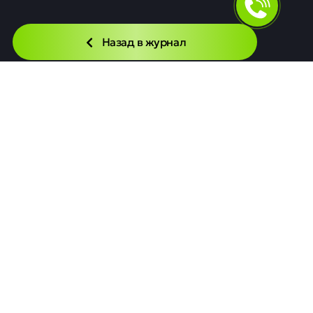
Назад в журнал
Читайте также
Новости
Московская биржа начала торговать
облигациями и репо в долларах США
Московская биржа с 6 июля разрешила торговать
валютными облигациями и беспоставочными репо в
долларах США. Это позволит инвесторам работать
примерно с 200 выпусками таких бумаг. Новая опция
расширяет инструментарий для управления капиталом