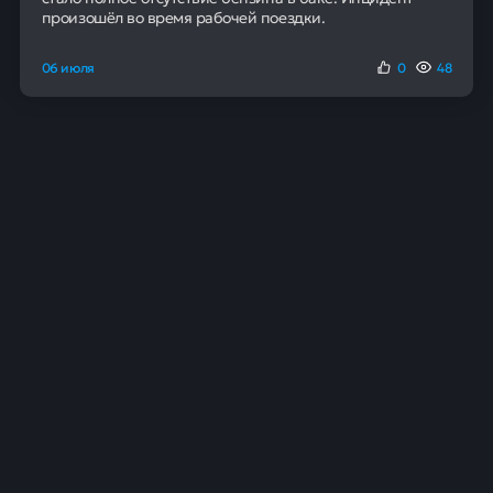
планируют совместно работать над наращиванием
стратегических резервов нефти в Индо-
Тихоокеанском регионе. Эта работа будет вестись в
рамках ранее достигнутых финансовых
договоренностей.
Назад в журнал
Читайте также