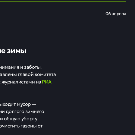
06 апреля
ле зимы
нимания и заботы.
авлены главой комитета
РИА
с журналистами из
выходит мусор —
сии долгого зимнего
ти общую уборку
очистить газоны от