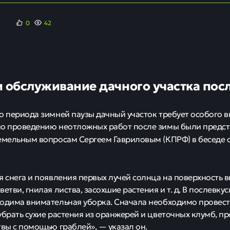
0
42
и обслуживание дачного участка пос
о периода зимней паузы дачный участок требует особого в
о проведению неотложных работ после зимы были предст
емельным вопросам Сергеем Гавриловым (КПРФ) в беседе 
я снега и появления первых лучей солнца на поверхность 
етви, гнилая листва, засохшие растения и т. д. В послевку
одима внимательная уборка. Сначала необходимо провес
убрать сухие растения из оранжерей и цветочных клумб, пр
твы с помощью граблей», — указал он.