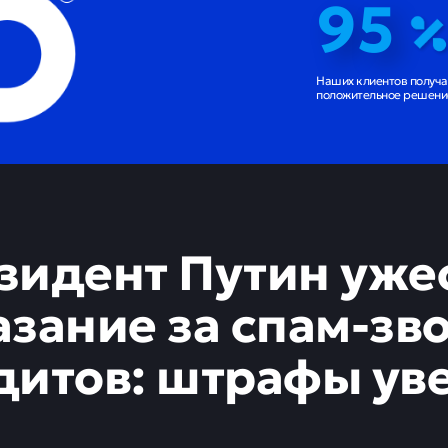
95
Наших клиентов получ
положительное решение
зидент Путин уже
азание за спам-зв
дитов: штрафы ув