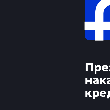
Пре
нак
кре