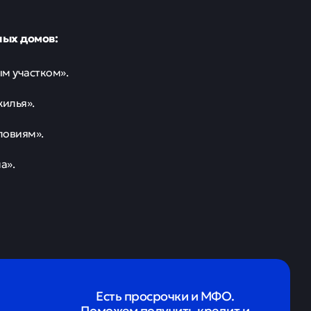
ных домов:
м участком».
жилья».
ловиям».
а».
Есть просрочки и МФО.
Поможем получить кредит и