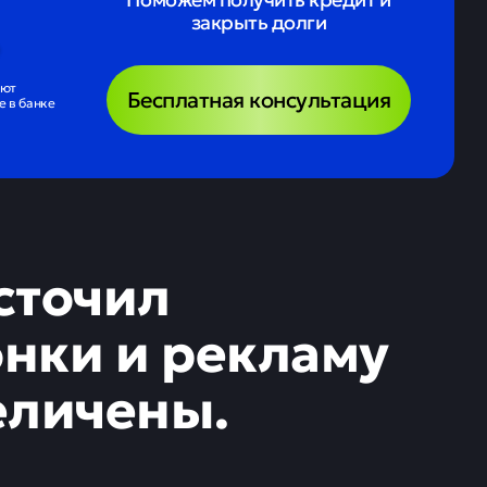
закрыть долги
ают
Бесплатная консультация
 в банке
сточил
онки и рекламу
еличены.