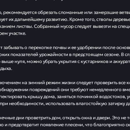
, рекомендуется обрезать сломанные или замерзшие ветви
вует их дальнейшему развитию. Кроме того, стволы деревь
канием листвы. Собранный мусор следует вывезти на спец
оем участке.
ит забывать о перекопке почвы и ее удобрении после осно
оких показателей урожайности в предстоящем сезоне. В сл
 выше нуля, можно убрать укрытия с кустарников и аккура
тдыха.
ючением на зимний режим жизни следует проверить все 
обнаружении повреждений они требуют немедленного вмеш
пектировать крышу дома, заняться починкой водостоков, у
 при необходимости, использовать влагостойкую затирку д
нечные дни проветрить дом, открыть окна и двери. Это не
о и предотвратит появление плесени, что благоприятно с