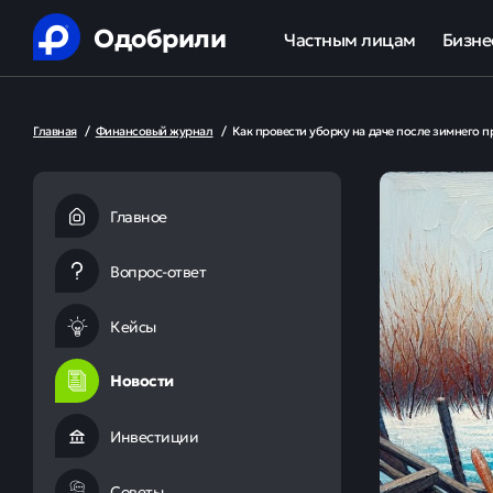
Одобрили
Частным лицам
Бизне
Помощь в получении креди
Ипот
Главная
/
Финансовый журнал
/
Как провести уборку на даче после зимнего п
Рефинансирование кредит
Обор
Ипотека
Льгот
Главное
Банкротство
Вопрос-ответ
Юридическая защита от ко
Кейсы
Анализ кредитной истории
Новости
Инвестиции
Советы