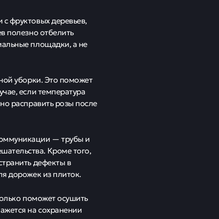
 с фруктовых деревьев,
ев полезно отбелить
иальные площадки, а не
вной уборки. Это поможет
учае, если температура
тно расправить розы после
коммуникации — трубы и
ательства. Кроме того,
странить дефекты в
ля дорожек из плиток.
 только поможет осушить
кажется на сохранении