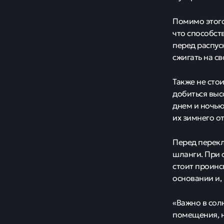
Помимо этого
что способст
перед распус
сжигать на св
Также не сто
добиться выс
днем и ночью
их зимнего о
Перед перекл
шланги. При 
стоит проинс
основании и,
«Важно в сол
помещения, н