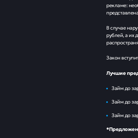
рекламе: нео
представлена
В случае нар
рублей, а их
распространя
Закон вступит
Лучшие пре
Займ до за
Займ до за
Займ до зар
*Предложени