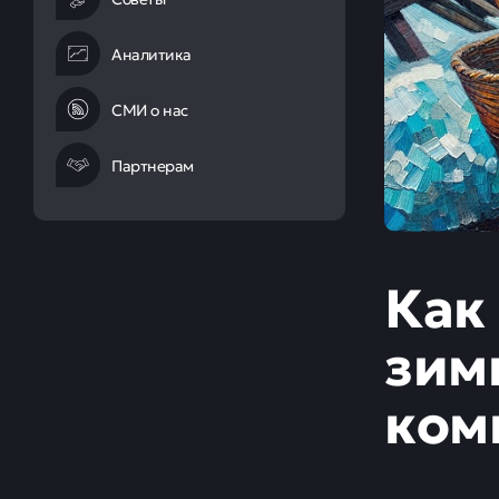
Аналитика
СМИ о нас
Партнерам
Как
зим
ком