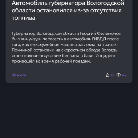
Динамика экспорта и цен
Потери в поставках нефти из Ближнего Востока, по
оценкам, к концу мая могут достигнуть 1 миллиарда
баррелей. Мировые запасы нефти на суше с конца
марта сократились примерно на 60 миллионов
баррелей, опустившись почти до 3 миллиардов. На
этом фоне российский экспорт нефти в апреле
показал полугодовой максимум, составив 3,949 млн
баррелей в сутки.
Рассчитайте условия по кредиту и получите
ответ
уже сегодня