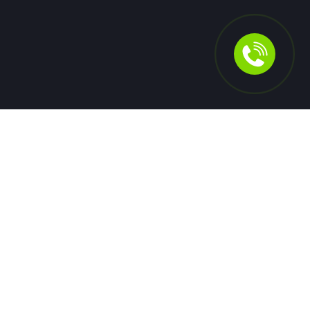
06 июля
0
20
Новости
ЦБ РФ оштрафовал Т-Банк за
нарушения на рынке ценных бумаг
Центробанк оштрафовал Т-Банк за нарушение правил
работы с ценными бумагами. Конкретные детали и
сумма штрафа в сообщении не уточняются. Это
решение направлено на поддержание стабильности и
законности на финансовом рынке.
06 июля
0
39
Новости
Автомобиль губернатора Вологодской
области остановился из-за отсутствия