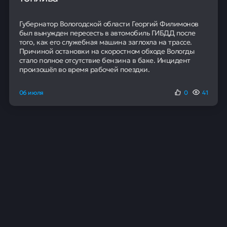
Наших клиентов получают
положительное решение в банке
Банки отказывают в кредите?
Помощь в получении
Бесплатная консультация
Регионы с наименьшим приростом
Наиболее массовой сферой предпринимательства по-
прежнему является розничная торговля. За три года
число занятых в ней компаний возросло с 1,3
миллиона до 1,5 миллиона. Второе место занимает
оптовая торговля с 616 тысячами участников.