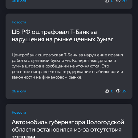
МСП выросло на 235%. На втором и третьем местах
расположились Запорожская область и Республика
Калмыкия, продемонстрировавшие рост на 119,02%.
В топ-5 также вошли Донецкая Народная Республика
с приростом в 82,95% и Чеченская Республика, где
показатель увеличился на 66,94%. Специалисты
связывают бурное развитие в новых регионах с их
интеграцией в российскую правовую систему и
низкой исходной базой. В Дагестане, Калмыкии и
Чечне активное вовлечение населения в
предпринимательскую деятельность поддерживается
государственными мерами стимулирования.
95