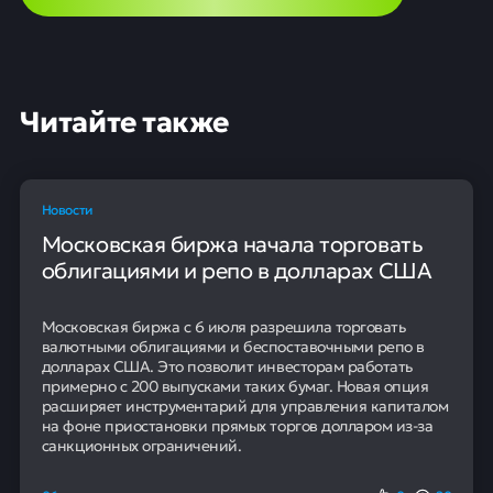
Новости
16 мая
0
16
Лидеры роста
Российские предприниматели активно открывают
новые компании. За три года, с мая 2023 года по май
2026 года, число субъектов малого и среднего
бизнеса в стране увеличилось на 11,75%. Если ранее их
насчитывалось 6,25 миллиона, то теперь показатель
достиг 6,98 миллиона.
Ключевые отрасли
Наиболее заметный рост числа компаний
зафиксирован в новых регионах, а также в нескольких
национальных республиках. Абсолютным лидером
стала Херсонская область, где количество субъектов