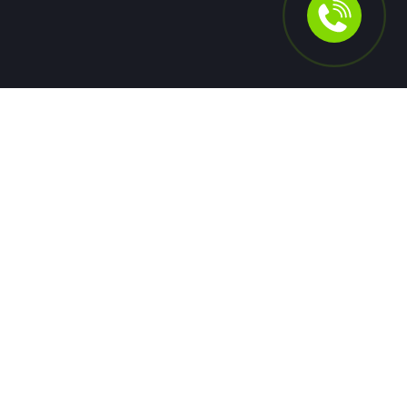
на фоне приостановки прямых торгов долларом из-за
санкционных ограничений.
06 июля
0
20
Новости
ЦБ РФ оштрафовал Т-Банк за
нарушения на рынке ценных бумаг
Центробанк оштрафовал Т-Банк за нарушение правил
работы с ценными бумагами. Конкретные детали и
сумма штрафа в сообщении не уточняются. Это
решение направлено на поддержание стабильности и
законности на финансовом рынке.
06 июля
0
39
Новости