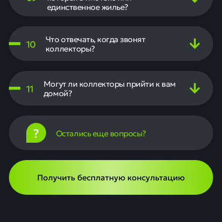
единственное жилье?
Нет, наши специалисты помогут защитить ваше единственное
жилье. Наша компания работает над тем, чтобы избежать
Что отвечать, когда звонят
конфискации и разработать варианты решения проблемы с
10
долгами, не затрагивая ваше имущество.
коллекторы?
Если всё-таки кто-то из коллекторов вам позвонил, мы
рекомендуем вам не отвечать на звонки коллекторов и
Могут ли коллекторы прийти к вам
перенаправлять все запросы к нашей компании. Мы
11
обеспечим вас шаблонами ответов и поддержкой на каждом
домой?
этапе.
Хотя коллекторы могут угрожать визитами, мы работаем над
тем, чтобы такие случаи исключить. Если коллекторы все же
попытаются обратиться к вам, мы готовы защитить ваши
?
Остались еще вопросы?
права и интересы.
Получить бесплатную консультацию