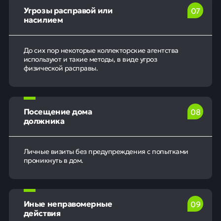
Угрозы расправой или
0
7
насилием
До сих пор некоторые коллекторские агентства
используют и такие методы, в виде угроз
физической расправы.
Посещение дома
0
8
должника
Личные визиты без предупреждения с попытками
проникнуть в дом.
Иные неправомерные
0
9
действия