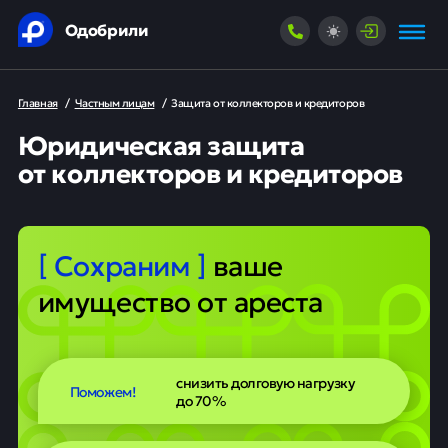
Одобрили
Главная
/
Частным лицам
/
Защита от коллекторов и кредиторов
Юридическая защита
от коллекторов и кредиторов
[ Сохраним ]
ваше
имущество от ареста
снизить долговую нагрузку
Поможем!
до 70%