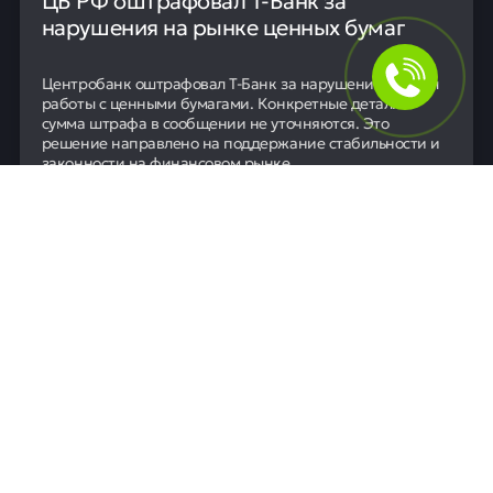
нарушения на рынке ценных бумаг
Центробанк оштрафовал Т-Банк за нарушение правил
работы с ценными бумагами. Конкретные детали и
сумма штрафа в сообщении не уточняются. Это
решение направлено на поддержание стабильности и
законности на финансовом рынке.
06 июля
0
36
Новости
Автомобиль губернатора Вологодской
области остановился из-за отсутствия
топлива
Губернатор Вологодской области Георгий Филимонов
был вынужден пересесть в автомобиль ГИБДД после
того, как его служебная машина заглохла на трассе.
Причиной остановки на скоростном обходе Вологды