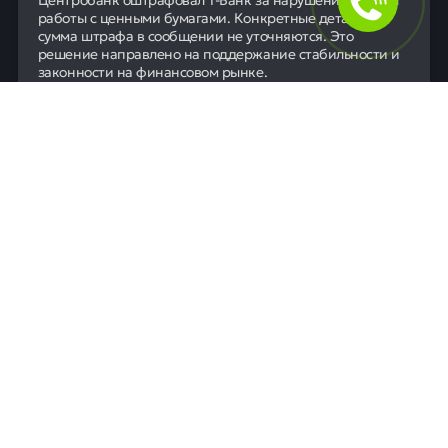
работы с ценными бумагами. Конкретные детали и
сумма штрафа в сообщении не уточняются. Это
решение направлено на поддержание стабильности и
законности на финансовом рынке.
06 июля
0
48
Новости
Автомобиль губернатора Вологодской
области остановился из-за отсутствия
топлива
Губернатор Вологодской области Георгий Филимонов
был вынужден пересесть в автомобиль ГИБДД после
того, как его служебная машина заглохла на трассе.
Причиной остановки на скоростном обходе Вологды
стало полное отсутствие бензина в баке. Инцидент
произошёл во время рабочей поездки.