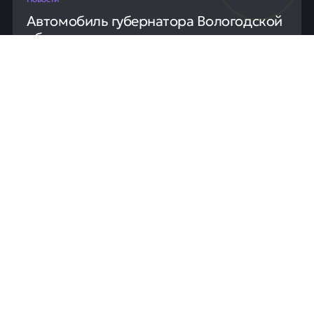
Автомобиль губернатора Вологодской
области остановился из-за отсутствия
топлива
Губернатор Вологодской области Георгий Филимонов
был вынужден пересесть в автомобиль ГИБДД после
того, как его служебная машина заглохла на трассе.
Причиной остановки на скоростном обходе Вологды
стало полное отсутствие бензина в баке. Инцидент
произошёл во время рабочей поездки.
06 июля
0
39