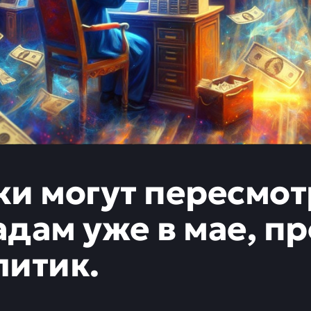
ки могут пересмот
адам уже в мае, п
литик.