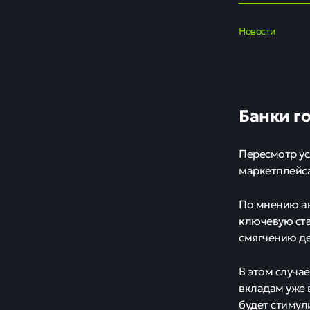
Новости
Банки го
Пересмотр ус
маркетплейса
По мнению ан
ключевую ста
смягчению д
В этом случа
вкладам уже 
будет стимул