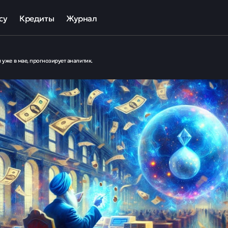
су
Кредиты
Журнал
та
ека для МСП
Кредит наличными
 уже в мае, прогнозирует аналитик.
ов
отный кредит
Рефинансирование кредитов
ные программы кредитования для бизнеса
Кредит на карту
Кредиты под залог авто
Кредиты под залог недвижимости
ллекторов и кредиторов
Кредиты с плохой КИ
Кредиты без справок