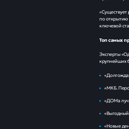
«Существует 
по открытию 
ключевой ста
Топ самых п
Эксперты «Од
крупнейших б
«Долгождан
«МКБ. Перс
«ДОМа луч
«Выгодный 
«Новые ден