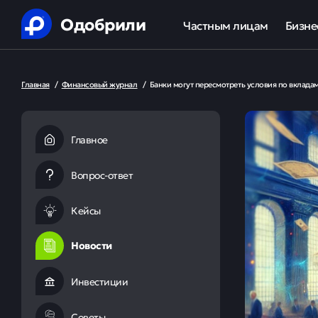
Одобрили
Частным лицам
Бизне
Помощь в получении креди
Ипот
Главная
/
Финансовый журнал
/
Банки могут пересмотреть условия по вкладам
Рефинансирование кредит
Обор
Ипотека
Льгот
Главное
Банкротство
Вопрос-ответ
Юридическая защита от ко
Кейсы
Анализ кредитной истории
Новости
Инвестиции
Советы