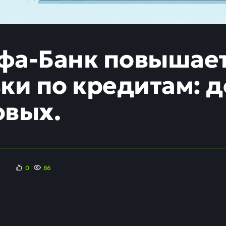
фа-Банк повышае
вки по кредитам: 
овых.
0
86