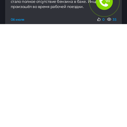
Новости
Автомобиль губернатора Вологодской
области остановился из-за отсутствия
топлива
Губернатор Вологодской области Георгий Филимонов
был вынужден пересесть в автомобиль ГИБДД после
того, как его служебная машина заглохла на трассе.
Причиной остановки на скоростном обходе Вологды
стало полное отсутствие бензина в баке. Инцидент
произошёл во время рабочей поездки.
06 июля
0
35