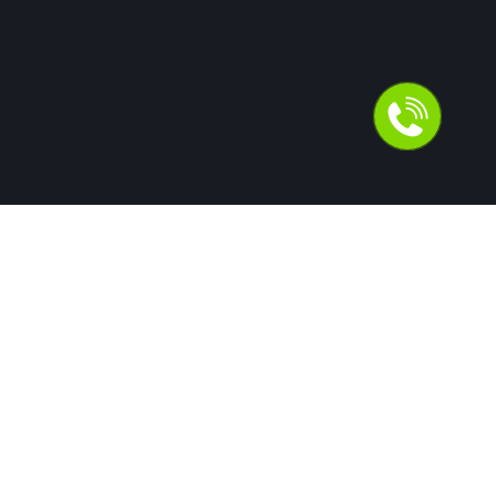
Для людей
Помощь в получении кредита
Рефинансирование кредитов
Ипотека
Автокредит
Банкротство
Юридическая защита от коллекторов и кредиторов