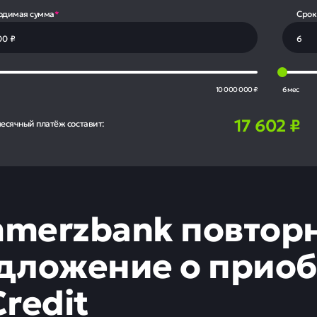
одимая сумма
*
Срок
10 000 000 ₽
6 мес
17 602
₽
есячный платёж составит:
merzbank повторн
дложение о приоб
redit