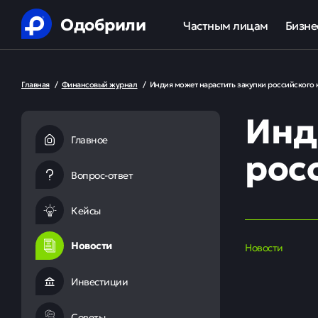
Одобрили
Частным лицам
Бизне
Помощь в получении креди
Ипот
Главная
/
Финансовый журнал
/
Индия может нарастить закупки российского
Рефинансирование кредит
Обор
Инд
Ипотека
Льгот
Главное
рос
Банкротство
Вопрос-ответ
Юридическая защита от ко
Кейсы
Анализ кредитной истории
Новости
Новости
Инвестиции
Советы