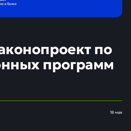
е в банке
аконопроект по
онных программ
18 мая