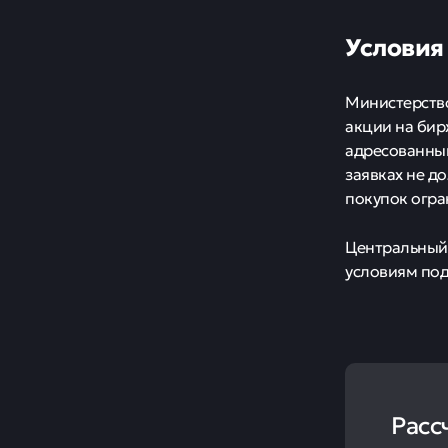
Условия
Министерство
акции на бир
адресованным
заявках не д
покупок огра
Центральный 
условиям по
Расс