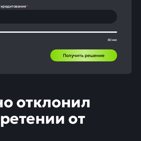
 кредитования
*
60 мес
Получить решение
о отклонил
ретении от