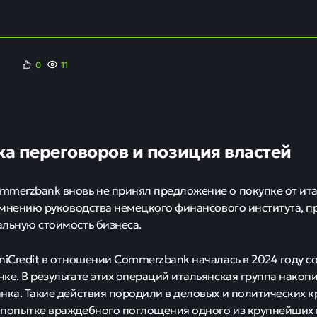
0
11
а переговоров и позиция властей
merzbank вновь не принял предложение о покупке от ита
о мнению руководства немецкого финансового института, п
льную стоимость бизнеса.
niCredit в отношении Commerzbank началась в 2024 году со
ке. В результате этих операций итальянская группа накоп
нка. Такие действия породили в деловых и политических к
 попытке враждебного поглощения одного из крупнейших