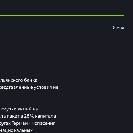
18 мая
льянского банка
редставленные условия не
 скупки акций на
ила пакет в 28% капитала
ругах Германии опасения
 национальных