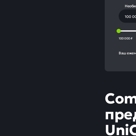
Необх
100 000 ₽
Ваш ежем
Com
пре
UniC