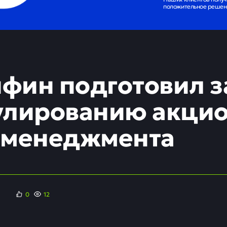
положительное решени
фин подготовил з
улированию акци
 менеджмента
0
12