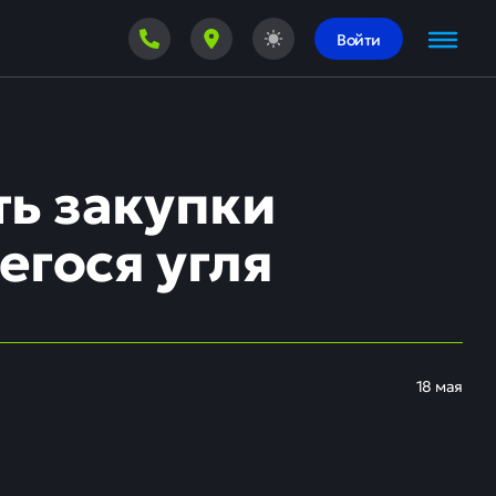
Войти
ть закупки
гося угля
18 мая