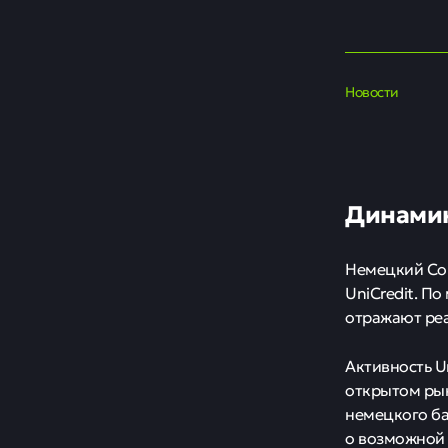
Новости
Динамик
Немецкий Com
UniCredit. П
отражают реа
Активность U
открытом рын
немецкого ба
о возможной