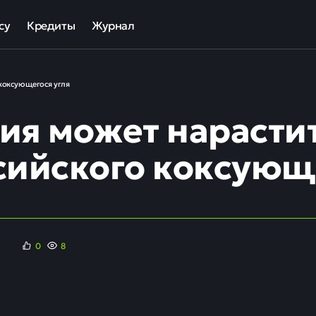
су
Кредиты
Журнал
та
ека для МСП
Кредит наличными
 коксующегося угля
ов
отный кредит
Рефинансирование кредитов
ия может нарасти
ные программы кредитования для бизнеса
Кредит на карту
Кредиты под залог авто
сийского коксующе
Кредиты под залог недвижимости
ллекторов и кредиторов
Кредиты с плохой КИ
Кредиты без справок
0
8