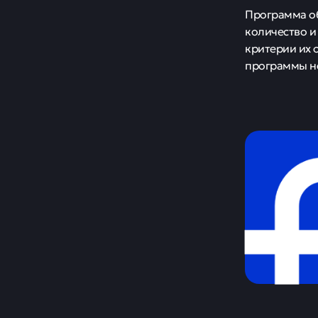
Программа об
количество и
критерии их 
программы не