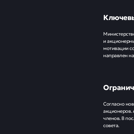
Ключевы
Министерство
и акционерны
мотивации со
направлен на
Огранич
Согласно но
акционеров. 
членов. В по
совета.