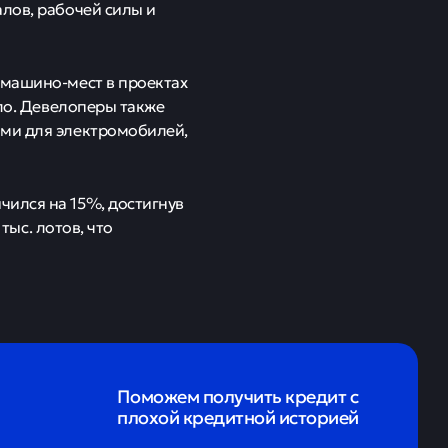
лов, рабочей силы и
 машино-мест в проектах
сло. Девелоперы также
ями для электромобилей,
чился на 15%, достигнув
тыс. лотов, что
Поможем получить кредит с
плохой кредитной историей