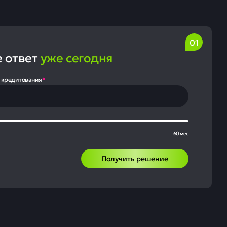
е ответ
уже сегодня
 кредитования
*
60 мес
Получить решение