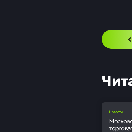
Аэр
вре
Новости
В среду, 22 
прием и отпр
по московско
Ограничитель
аэропорту Вл
в 15:17.