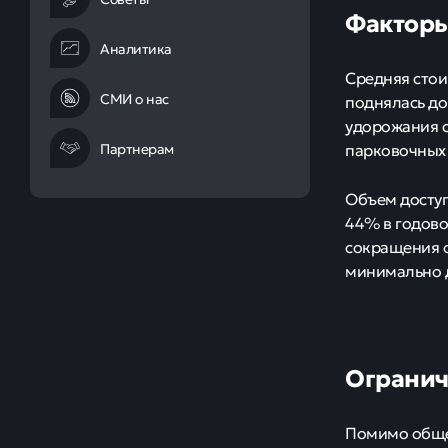
Факторы
Аналитика
Средняя стои
СМИ о нас
поднялась до
удорожания 
Партнерам
парковочных 
Объем доступ
44% в годово
сокращения о
минимально д
Огранич
Помимо общег