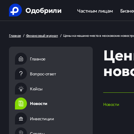
Одобрили
Частным лицам
Бизне
Помощь в получении креди
Ипот
Главная
/
Финансовый журнал
/
Цены на машино-места в московских новостр
Рефинансирование кредит
Обор
Цен
Ипотека
Льгот
Главное
нов
Банкротство
Вопрос-ответ
Юридическая защита от ко
Кейсы
Анализ кредитной истории
Новости
Новости
Инвестиции
Советы