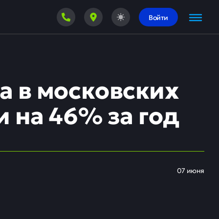
Войти
а в московских
 на 46% за год
07 июня