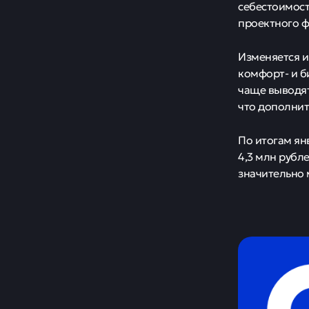
себестоимост
проектного 
Изменяется и
комфорт- и б
чаще выводят
что дополнит
По итогам ян
4,3 млн рубле
значительно 