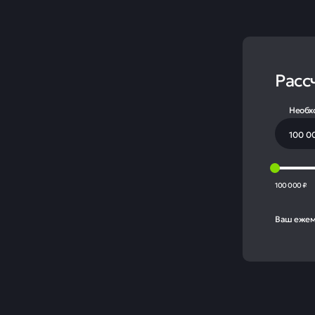
Расс
Необх
100 000 ₽
Ваш ежем