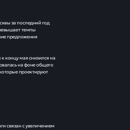
сквы за последний год
 превышает темпы
ние предложения
к концу мая снизился на
ровалась на фоне общего
 которые проектируют
ги связан с увеличением