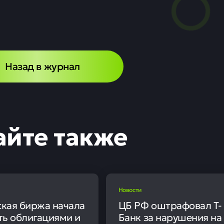
опорты Владикавк
менно приостанав
0
6
мая, в аэропортах Владикавказа и Магаса были временно вв
авку воздушных судов. Воздушные гавани возобновили пол
му времени.
ные меры были связаны с необходимостью обеспечения бе
адикавказа также был объявлен специальный режим «Кове