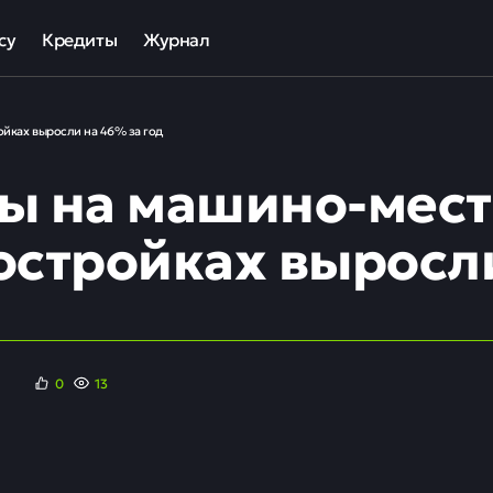
су
Кредиты
Журнал
та
ека для МСП
Кредит наличными
ойках выросли на 46% за год
ов
отный кредит
Рефинансирование кредитов
ы на машино-мест
ные программы кредитования для бизнеса
Кредит на карту
Кредиты под залог авто
остройках выросли
Кредиты под залог недвижимости
ллекторов и кредиторов
Кредиты с плохой КИ
Кредиты без справок
0
13