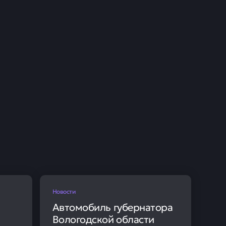
аза и Магаса
ливали работу
07 июня
едены ограничения на
ноценную работу в 15:23
зопасности полетов. В
р», который был отменен