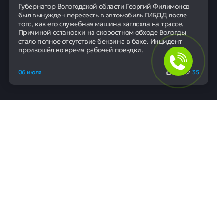
Губернатор Вологодской области Георгий Филимонов
был вынужден пересесть в автомобиль ГИБДД после
того, как его служебная машина заглохла на трассе.
Причиной остановки на скоростном обходе Вологды
стало полное отсутствие бензина в баке. Инцидент
произошёл во время рабочей поездки.
06 июля
0
35
Для людей
Помощь в получении кредита
Рефинансирование кредитов
Ипотека