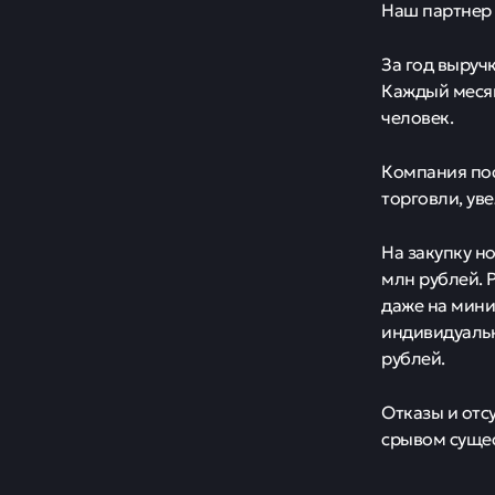
Наш партнер 
За год выруч
Каждый месяц
человек.
Компания пос
торговли, ув
На закупку н
млн рублей. 
даже на мини
индивидуальн
рублей.
Отказы и отс
срывом суще