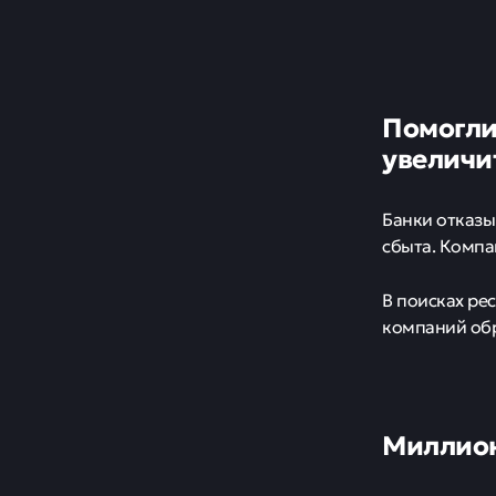
Помогли
увеличи
Банки отказы
сбыта. Компа
В поисках ре
компаний обр
Миллион