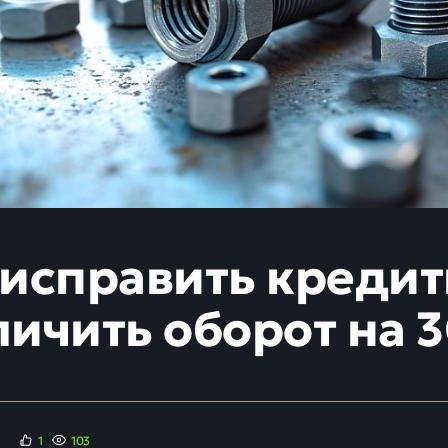
 исправить креди
личить оборот на 
1
103