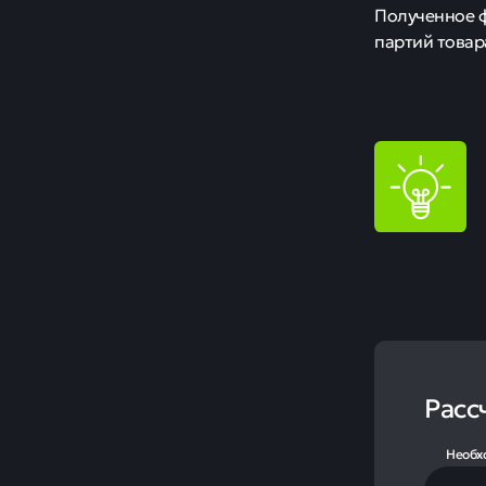
Полученное ф
партий товар
Расс
Необх