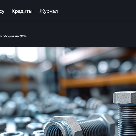
су
Кредиты
Журнал
та
ека для МСП
Кредит наличными
ть оборот на 30%
ов
отный кредит
Рефинансирование кредитов
ные программы кредитования для бизнеса
Кредит на карту
Кредиты под залог авто
Кредиты под залог недвижимости
ллекторов и кредиторов
Кредиты с плохой КИ
Кредиты без справок