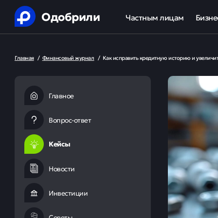
Одобрили
Частным лицам
Бизне
Помощь в получении креди
Ипот
Главная
/
Финансовый журнал
/
Как исправить кредитную историю и увеличи
Рефинансирование кредит
Обор
Ипотека
Льгот
Главное
Банкротство
Вопрос-ответ
Юридическая защита от ко
Кейсы
Анализ кредитной истории
Новости
Инвестиции
Советы