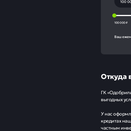
100 000 ₽
Ваш ежем
Откуда 
ГК «Одобрили
выгодных усл
У нас оформл
кредитах на
частным инве