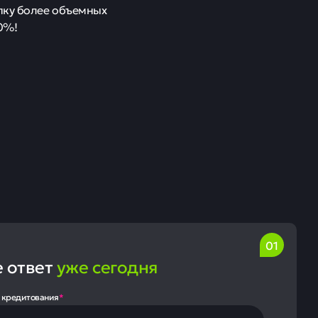
пку более объемных
0%!
е ответ
уже сегодня
 кредитования
*