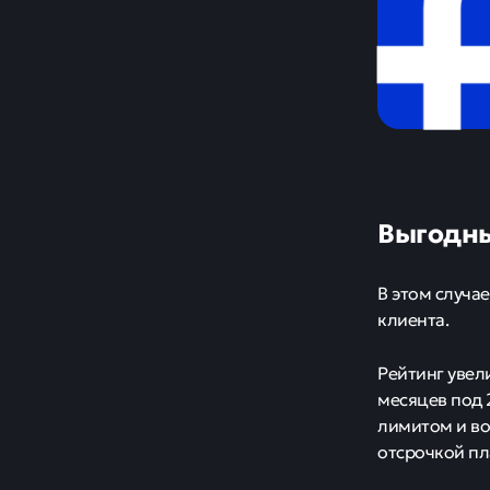
Выгодны
В этом случа
клиента.
Рейтинг увели
месяцев под 
лимитом и во
отсрочкой пл