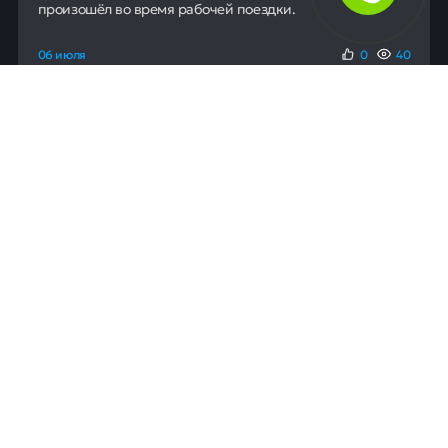
произошёл во время рабочей поездки.
06 июля
0
40
Для людей
Помощь в получении кредита
Рефинансирование кредитов
Ипотека
Автокредит
Банкротство
Юридическая защита от коллекторов и кредиторов