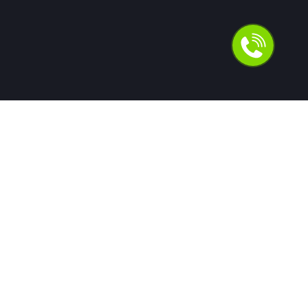
Для людей
Помощь в получении кредита
Рефинансирование кредитов
Ипотека
Автокредит
Банкротство
Юридическая защита от коллекторов и кредиторов
Оздоровление кредитной истории